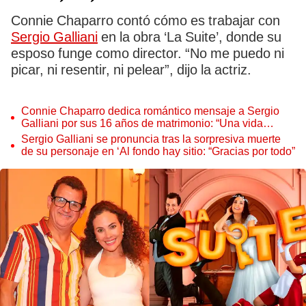
Connie Chaparro contó cómo es trabajar con
Sergio Galliani
en la obra ‘La Suite’, donde su
esposo funge como director. “No me puedo ni
picar, ni resentir, ni pelear”, dijo la actriz.
Connie Chaparro dedica romántico mensaje a Sergio
Galliani por sus 16 años de matrimonio: “Una vida
construida con amor y respeto”
Sergio Galliani se pronuncia tras la sorpresiva muerte
de su personaje en ‘Al fondo hay sitio: “Gracias por todo”