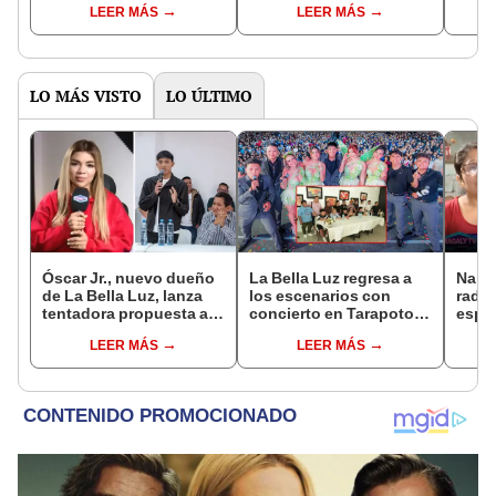
LEER MÁS
LEER MÁS
“Una vida construida
sitio' y los fans
hay s
con amor y respeto”
reaccionan de su
todo
presunta despedida:
''Nachito, tú no''
LO MÁS VISTO
LO ÚLTIMO
Óscar Jr., nuevo dueño
La Bella Luz regresa a
Nald
de La Bella Luz, lanza
los escenarios con
radic
tentadora propuesta a
concierto en Tarapoto
espos
Naldy Saldaña tras
tras nuevo liderazgo de
de La
LEER MÁS
LEER MÁS
denuncia por
Óscar Junior
acusa
tocamientos: “Va a
relac
haber otro tipo de ley”
basta