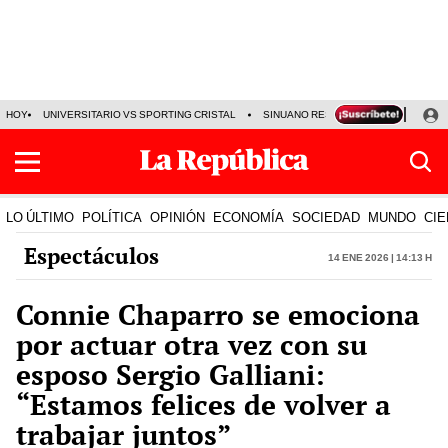
HOY
UNIVERSITARIO VS SPORTING CRISTAL
SINUANO RESULTADOS HOY
CA
LO ÚLTIMO
POLÍTICA
OPINIÓN
ECONOMÍA
SOCIEDAD
MUNDO
CIE
Espectáculos
14 Ene 2026 | 14:13 h
Connie Chaparro se emociona
por actuar otra vez con su
esposo Sergio Galliani:
“Estamos felices de volver a
trabajar juntos”