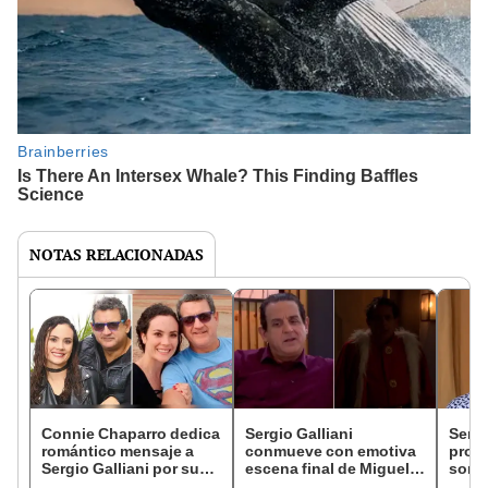
NOTAS RELACIONADAS
Connie Chaparro dedica
Sergio Galliani
Sergi
romántico mensaje a
conmueve con emotiva
pronu
Sergio Galliani por sus
escena final de Miguel
sorpr
16 años de matrimonio:
Ignacio en 'Al fondo hay
perso