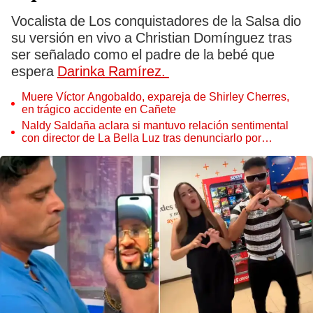
Vocalista de Los conquistadores de la Salsa dio
su versión en vivo a Christian Domínguez tras
ser señalado como el padre de la bebé que
espera
Darinka Ramírez.
Muere Víctor Angobaldo, expareja de Shirley Cherres,
en trágico accidente en Cañete
Naldy Saldaña aclara si mantuvo relación sentimental
con director de La Bella Luz tras denunciarlo por
tocamientos: “Me parece muy bajo”