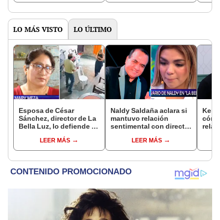
hacen otras personas”
“No me meto con
la sa
hombres casados”
que v
LO MÁS VISTO
LO ÚLTIMO
Esposa de César
Naldy Saldaña aclara si
Kenji
Sánchez, director de La
mantuvo relación
cómo 
Bella Luz, lo defiende y
sentimental con director
relac
asegura que él confesó
de La Bella Luz tras
Fujim
LEER MÁS
LEER MÁS
relación clandestina
denunciarlo por
ausen
con Naldy Saldaña:
tocamientos: “Me
event
"Hace dos años"
parece muy bajo”
Érika