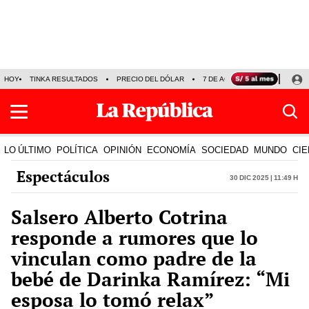
HOY
TINKA RESULTADOS
PRECIO DEL DÓLAR
7 DE AGOSTO
OLLANTA H
LO ÚLTIMO
POLÍTICA
OPINIÓN
ECONOMÍA
SOCIEDAD
MUNDO
CIE
Espectáculos
30 Dic 2025 | 11:49 h
Salsero Alberto Cotrina
responde a rumores que lo
vinculan como padre de la
bebé de Darinka Ramírez: “Mi
esposa lo tomó relax”