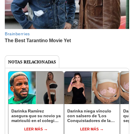
NOTAS RELACIONADAS
Darinka Ramírez
Darinka niega vínculo
Darin
asegura que su novio ya
con salsero de 'Los
que p
matriculó en el colegio a
Conquistadores de la
segu
su hija con Jefferson
Salsa' y descarta que
de lo
LEER MÁS
LEER MÁS
Farfán: “Lo que no
sea el padre de su hija:
'Los