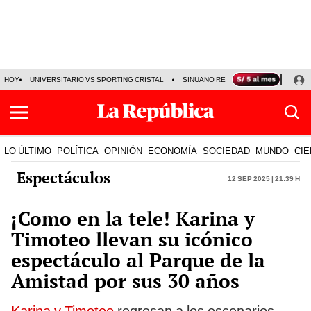
HOY
UNIVERSITARIO VS SPORTING CRISTAL
SINUANO RESULTADOS HOY
CA
LO ÚLTIMO
POLÍTICA
OPINIÓN
ECONOMÍA
SOCIEDAD
MUNDO
CIE
Espectáculos
12 Sep 2025 | 21:39 h
¡Como en la tele! Karina y
Timoteo llevan su icónico
espectáculo al Parque de la
Amistad por sus 30 años