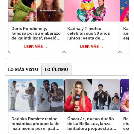
Doris Fundichely,
Karina y Timoteo
Karin
famosa por su embarazo
celebran sus 30 años
anun
de 'quintillizos', reveló
juntos: venta de
espec
qué es lo más duro de
entradas en teleticket y
sus 3
LEER MÁS
LEER MÁS
ser madre primeriza: "No
precio para el show
lo logré"
infantil en Megaplaza
LO MÁS VISTO
LO ÚLTIMO
Darinka Ramírez recibe
Óscar Jr., nuevo dueño
Reve
romántica propuesta de
de La Bella Luz, lanza
chat
matrimonio por el padre
tentadora propuesta a
exdir
de su hija: "Entre
Naldy Saldaña tras
Luz 