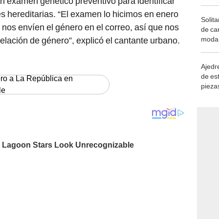
un examen genético preventivo para identificar
 hereditarias. “El examen lo hicimos en enero
Solita
nos envíen el género en el correo, así que nos
de ca
moda.
elación de género”, explicó el cantante urbano.
demue
Ajedre
de es
ero a La República en
piezas
le
consi