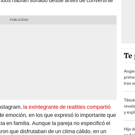
mbos habían soñado desde antes de convertirse
Te 
Angie
prime
tras s
"Sé m
Tiktok
revel
Instagram,
la exintegrante de realities compartió
y expl
e emoción, en los que expresó lo importante que
la bibl
cia en familia. Aunque la pareja no especificó el
Hijo 
ron que disfrutaban de un clima cálido, en un
no fue