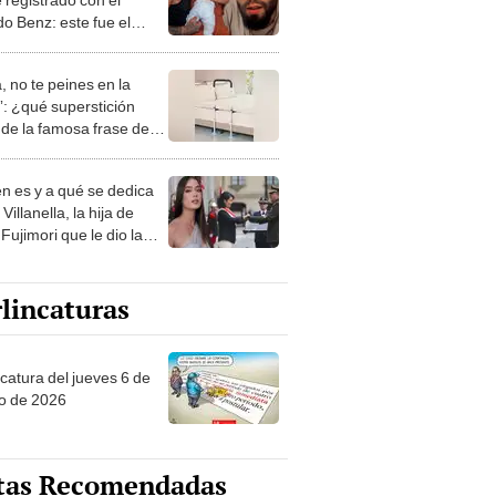
do Benz: este fue el
o real detrás de esta
ión
, no te peines en la
: ¿qué superstición
de la famosa frase de
nanitos Verdes?
n es y a qué se dedica
Villanella, la hija de
Fujimori que le dio la
 a nivel nacional?
lincaturas
ncatura del jueves 6 de
o de 2026
tas Recomendadas