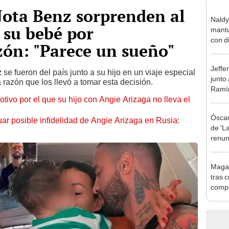
Jota Benz sorprenden al
Naldy
 su bebé por
mantu
con d
ón: "Parece un sueño"
tras 
tocam
Jeffe
bajo”
z
se fueron del país junto a su hijo en un viaje especial
junto
 razón que los llevó a tomar esta decisión.
Ramír
motivo por el que su hijo con Angie Arizaga no lleva el
Kanas
sus…
Óscar
uar posible infidelidad de Angie Arizaga en Rusia:
de 'La
renun
orque
Sald
Magal
tras c
compa
Copel
con p