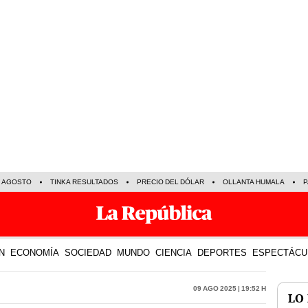
E AGOSTO
TINKA RESULTADOS
PRECIO DEL DÓLAR
OLLANTA HUMALA
P
N
ECONOMÍA
SOCIEDAD
MUNDO
CIENCIA
DEPORTES
ESPECTÁCU
09 Ago 2025 | 19:52 h
LO