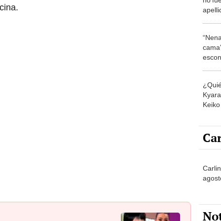
cina.
apelli
motiv
decis
“Nena
cama”
escon
los E
¿Quié
Kyara 
Keiko 
contra
Car
Carli
agost
No