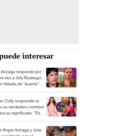
puede interesar
 Arizaga responde por
ra vez a Jely Reátegui
er tildada de "puerta":
uy bien lo que valgo"
er Zully sorprende al
ar su verdadero nombre
ica su significado: "Es de
ia"
de Angie Arizaga y Jota
 registrado con el