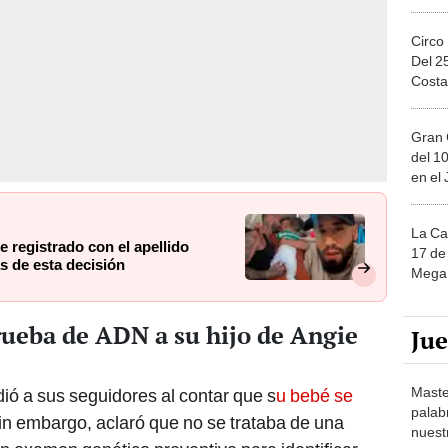
Circo
Del 2
Costa
Gran 
del 10
en el
La Ca
e registrado con el apellido
17 de 
ás de esta decisión
Mega 
rueba de ADN a su hijo de Angie
Ju
Maste
ió a sus seguidores al contar que s
u bebé se
palab
Sin embargo, aclaró que no se trataba de una
nuest