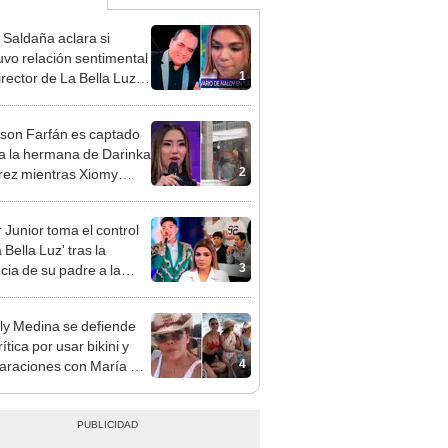
 Saldaña aclara si
vo relación sentimental
1
irector de La Bella Luz
denunciarlo por
ientos: “Me parece muy
rson Farfán es captado
 a la hermana de Darinka
2
ez mientras Xiomy
hiro trabajaba: “Él tiene
”
 Junior toma el control
 Bella Luz' tras la
3
cia de su padre a la
sta por caso Naldy
aña
y Medina se defiende
rítica por usar bikini y
4
raciones con María Pía
lo: ¿Debo ir a la playa
oncho?"