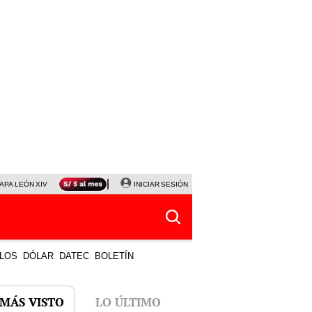
APA LEÓN XIV
NALDY SALDAÑA
INICIAR SESIÓN
LA BELLA LUZ
MAGALY MEDINA
HORÓS
LOS
DÓLAR
DATEC
BOLETÍN
 MÁS VISTO
LO ÚLTIMO