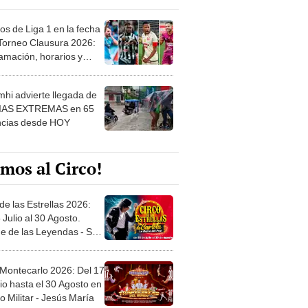
os de Liga 1 en la fecha
 Torneo Clausura 2026:
amación, horarios y
 ver
hi advierte llegada de
IAS EXTREMAS en 65
ncias desde HOY
mos al Circo!
de las Estrellas 2026:
 Julio al 30 Agosto.
e de las Leyendas - San
l
 Montecarlo 2026: Del 17
io hasta el 30 Agosto en
o Militar - Jesús María