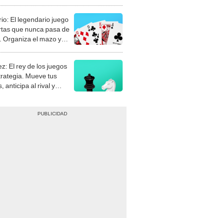
rio: El legendario juego
rtas que nunca pasa de
 Organiza el mazo y
stra tu habilidad.
z: El rey de los juegos
trategia. Mueve tus
, anticipa al rival y
gue el jaque mate.