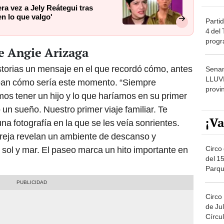
a vez a Jely Reátegui tras
en lo que valgo'
Partid
4 del
progr
de Angie Arizaga
dónde
storias un mensaje en el que recordó cómo, antes
Senam
LLUV
ban cómo sería este momento. “Siempre
provi
 tener un hijo y lo que haríamos en su primer
 un sueño. Nuestro primer viaje familiar. Te
¡Va
una fotografía en la que se les veía sonrientes.
areja revelan un ambiente de descanso y
Circo 
 sol y mar. El paseo marca un hito importante en
del 15
Parqu
Migue
Circo
de Jul
Círcul