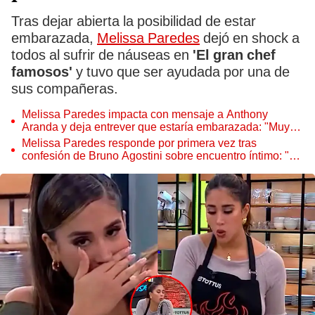
Tras dejar abierta la posibilidad de estar
embarazada,
Melissa Paredes
dejó en shock a
todos al sufrir de náuseas en
'El gran chef
famosos'
y tuvo que ser ayudada por una de
sus compañeras.
Melissa Paredes impacta con mensaje a Anthony
Aranda y deja entrever que estaría embarazada: "Muy
pronto se verá el fruto"
Melissa Paredes responde por primera vez tras
confesión de Bruno Agostini sobre encuentro íntimo: "Es
un tema privado"