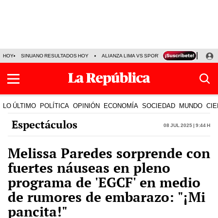
HOY
SINUANO RESULTADOS HOY
ALIANZA LIMA VS SPORT BOYS
JORGE MES
LO ÚLTIMO
POLÍTICA
OPINIÓN
ECONOMÍA
SOCIEDAD
MUNDO
CIE
Espectáculos
08 Jul 2025 | 9:44 h
Melissa Paredes sorprende con
fuertes náuseas en pleno
programa de 'EGCF' en medio
de rumores de embarazo: "¡Mi
pancita!"