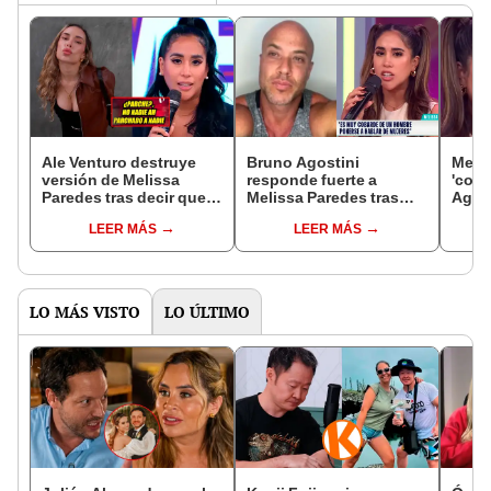
Ale Venturo destruye
Bruno Agostini
Melis
versión de Melissa
responde fuerte a
'coba
Paredes tras decir que la
Melissa Paredes tras
Agost
encaró por hablar de su
tildarlo de ‘cobarde’ y
encue
LEER MÁS
LEER MÁS
hija: “Nadie ha
asegura que no le
poco 
parchado a nadie”
guarda rencor: "Yo la
perdono"
LO MÁS VISTO
LO ÚLTIMO