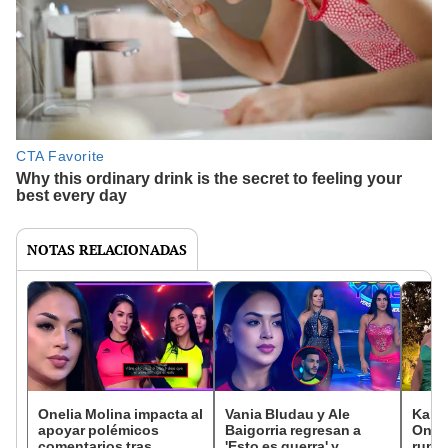
NOTAS RELACIONADAS
Onelia Molina impacta al
Vania Bludau y Ale
Karen
apoyar polémicos
Baigorria regresan a
Oneli
comentarios tras
'Esto es guerra' y
ruptu