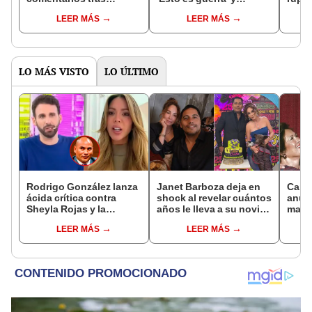
ingreso de Vania Bludau
desatan inesperadas
Iriva
LEER MÁS
LEER MÁS
a 'Esto es guerra': "El
reacciones de Mario
esté 
karma llega..."
Irivarren y Onelia Molina
LO MÁS VISTO
LO ÚLTIMO
Rodrigo González lanza
Janet Barboza deja en
Carlo
ácida crítica contra
shock al revelar cuántos
anunc
Sheyla Rojas y la
años le lleva a su novio
madre
cuestiona por su
empresario: “Estoy en la
desp
LEER MÁS
LEER MÁS
relación con su hijo: "Te
plenitud”
conm
has dedicado a buscar
“Siem
marido millonario"