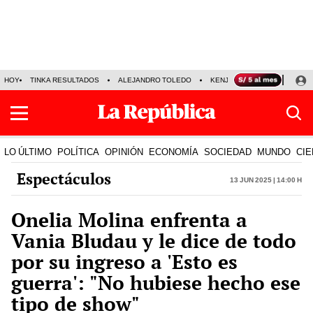
HOY
TINKA RESULTADOS
ALEJANDRO TOLEDO
KENJI FUJIMORI
PRECIO
LO ÚLTIMO
POLÍTICA
OPINIÓN
ECONOMÍA
SOCIEDAD
MUNDO
CIE
Espectáculos
13 Jun 2025 | 14:00 h
Onelia Molina enfrenta a
Vania Bludau y le dice de todo
por su ingreso a 'Esto es
guerra': "No hubiese hecho ese
tipo de show"