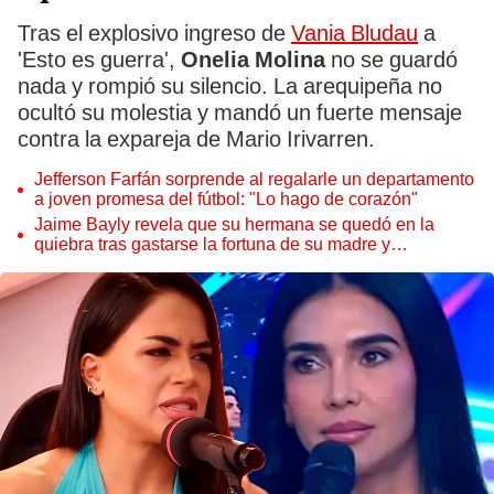
Tras el explosivo ingreso de
Vania Bludau
a
'Esto es guerra',
Onelia Molina
no se guardó
nada y rompió su silencio. La arequipeña no
ocultó su molestia y mandó un fuerte mensaje
contra la expareja de Mario Irivarren.
Jefferson Farfán sorprende al regalarle un departamento
a joven promesa del fútbol: "Lo hago de corazón"
Jaime Bayly revela que su hermana se quedó en la
quiebra tras gastarse la fortuna de su madre y
denunciarla: "Pedía más"