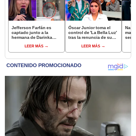
Jefferson Farfán es
Óscar Junior toma el
Naldy
captado junto a la
control de 'La Bella Luz'
mant
hermana de Darinka
tras la renuncia de su
senti
Ramírez mientras Xiomy
padre a la orquesta por
de La
LEER MÁS
LEER MÁS
Kanashiro trabajaba: “Él
caso Naldy Saldaña
denun
tiene sus…”
toca
pare