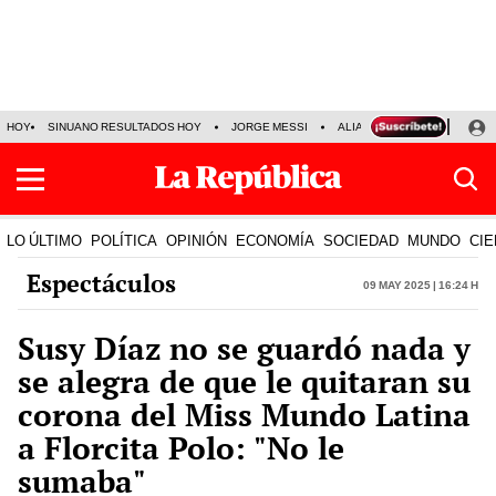
HOY
SINUANO RESULTADOS HOY
JORGE MESSI
ALIANZA LIMA VS SPORT BO
LO ÚLTIMO
POLÍTICA
OPINIÓN
ECONOMÍA
SOCIEDAD
MUNDO
CIE
Espectáculos
09 May 2025 | 16:24 h
Susy Díaz no se guardó nada y
se alegra de que le quitaran su
corona del Miss Mundo Latina
a Florcita Polo: "No le
sumaba"