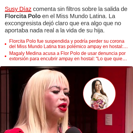
Susy Díaz
comenta sin filtros sobre la salida de
Florcita Polo
en el Miss Mundo Latina. La
excongresista dejó claro que era algo que no
aportaba nada real a la vida de su hija.
Florcita Polo fue suspendida y podría perder su corona
del Miss Mundo Latina tras polémico ampay en hostal:
"No se alínea a los valores"
Magaly Medina acusa a Flor Polo de usar denuncia por
extorsión para encubrir ampay en hostal: “Lo que quiere
es distraer”