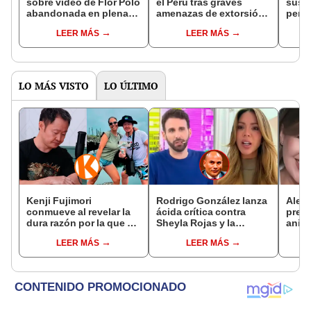
sobre video de Flor Polo
el Perú tras graves
susp
abandonada en plena
amenazas de extorsión
perde
calle: “A los hijos hay
que le exigen $20.000:
Miss 
LEER MÁS
LEER MÁS
que dejarlos que se
“Me afectan un montón”
polé
levanten solos”
hosta
los v
LO MÁS VISTO
LO ÚLTIMO
Kenji Fujimori
Rodrigo González lanza
Aless
conmueve al revelar la
ácida crítica contra
pres
dura razón por la que no
Sheyla Rojas y la
anill
tiene hijos con su
cuestiona por su
expon
LEER MÁS
LEER MÁS
esposa Erika Muñóz: "El
relación con su hijo: "Te
supue
proceso judicial"
has dedicado a buscar
joven
marido millonario"
'colá