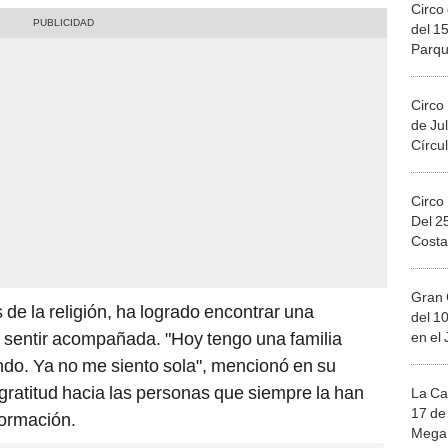
Circo 
del 15
Parqu
Migue
Circo
de Jul
Círcul
Circo
Del 2
Costa
Gran 
s de la religión, ha logrado encontrar una
del 10
sentir acompañada. "Hoy tengo una familia
en el
undo. Ya no me siento sola", mencionó en su
ratitud hacia las personas que siempre la han
La Ca
17 de 
formación.
Mega 