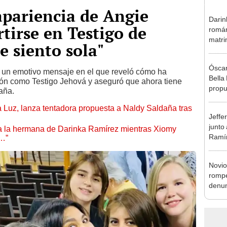
apariencia de Angie
Darin
rtirse en Testigo de
román
matri
e siento sola"
hija: 
y muc
Óscar
 un emotivo mensaje en el que reveló cómo ha
Bella
ón como Testigo Jehová y aseguró que ahora tiene
propu
aña.
tras 
a Luz, lanza tentadora propuesta a Naldy Saldaña tras
tocam
Jeffe
tipo d
junto
 a la hermana de Darinka Ramírez mientras Xiomy
Ramír
s…”
Kanas
sus…
Novio
rompe
denun
La Be
apoy