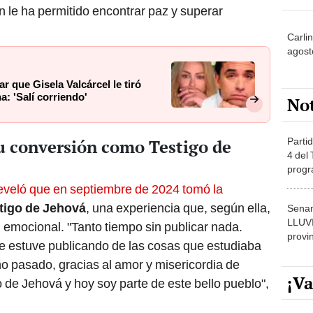
n le ha permitido encontrar paz y superar
Carli
agost
r que Gisela Valcárcel le tiró
a: 'Salí corriendo'
No
Partid
su conversión como Testigo de
4 del
progr
dónde
reveló que en septiembre de 2024 tomó la
tigo de Jehová
, una experiencia que, según ella,
Senam
LLUV
ad emocional. "Tanto tiempo sin publicar nada.
provi
 estuve publicando de las cosas que estudiaba
ño pasado, gracias al amor y misericordia de
¡Va
de Jehová y hoy soy parte de este bello pueblo",