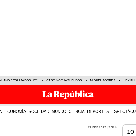
NUANO RESULTADOS HOY
CASO MOCHASUELDOS
MIGUEL TORRES
LEY PU
N
ECONOMÍA
SOCIEDAD
MUNDO
CIENCIA
DEPORTES
ESPECTÁCU
22 Feb 2025 | 9:52 h
LO