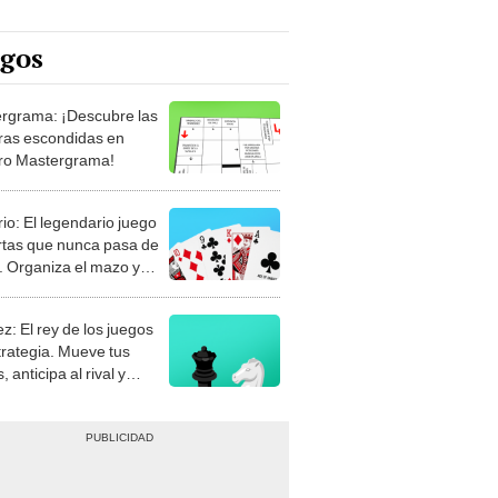
egos
rgrama: ¡Descubre las
ras escondidas en
ro Mastergrama!
rio: El legendario juego
rtas que nunca pasa de
 Organiza el mazo y
stra tu habilidad.
z: El rey de los juegos
trategia. Mueve tus
, anticipa al rival y
gue el jaque mate.