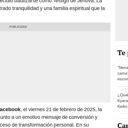
ecidió bautizarse como Testigo de Jehová. La
do tranquilidad y una familia espiritual que la
Te 
“Nena
cama”
escon
los E
¿Quié
Kyara 
Keiko 
acebook
, el viernes 21 de febrero de 2025, la
contra
junto a un emotivo mensaje de conversión y
Car
roceso de transformación personal. En su