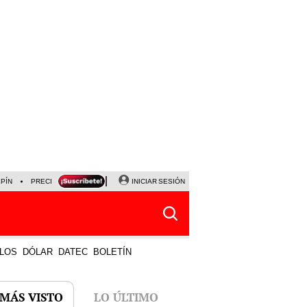
LPÍN
PRECIO DEL DÓLAR
CORTE DE LUZ
INICIAR SESIÓN
VIERNES 7 DE AGOSTO
ALBER
LOS
DÓLAR
DATEC
BOLETÍN
 MÁS VISTO
LO ÚLTIMO