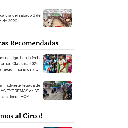
ncatura del sábado 8 de
o de 2026
tas Recomendadas
os de Liga 1 en la fecha
 Torneo Clausura 2026:
amación, horarios y
 ver
hi advierte llegada de
IAS EXTREMAS en 65
ncias desde HOY
mos al Circo!