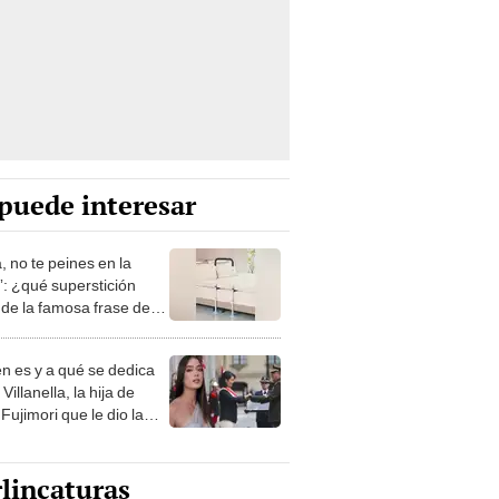
puede interesar
, no te peines en la
: ¿qué superstición
de la famosa frase de
nanitos Verdes?
n es y a qué se dedica
Villanella, la hija de
Fujimori que le dio la
 a nivel nacional?
lincaturas