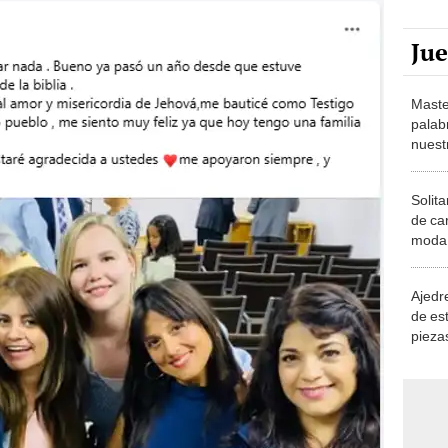
Ju
Maste
palab
nuest
Solita
de ca
moda.
demue
Ajedre
de es
piezas
consi