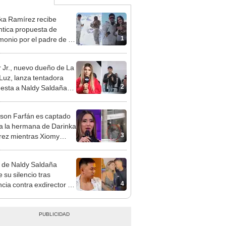
ka Ramírez recibe
tica propuesta de
1
monio por el padre de su
"Entre nervios, lágrimas
hísima felicidad"
 Jr., nuevo dueño de La
 Luz, lanza tentadora
2
esta a Naldy Saldaña
denuncia por
ientos: “Va a haber otro
rson Farfán es captado
e ley”
 a la hermana de Darinka
3
ez mientras Xiomy
hiro trabajaba: “Él tiene
”
 de Naldy Saldaña
 su silencio tras
4
cia contra exdirector de
lla Luz: "Tiene todo mi
o"