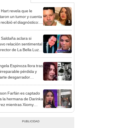
 Hart revela que le
taron un tumor y cuenta
1
recibió el diagnóstico:
res muy fuertes..."
 Saldaña aclara si
vo relación sentimental
2
irector de La Bella Luz
denunciarlo por
ientos: “Me parece muy
gela Espinoza llora tras
 irreparable pérdida y
3
rte desgarrador
je: "Descansa en paz,
bé"
rson Farfán es captado
 a la hermana de Darinka
4
ez mientras Xiomy
hiro trabajaba: “Él tiene
”