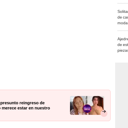
Solita
de ca
moda.
demue
Ajedre
de es
piezas
consi
presunto reingreso de
o merece estar en nuestro