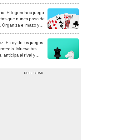
rio: El legendario juego
rtas que nunca pasa de
 Organiza el mazo y
stra tu habilidad.
z: El rey de los juegos
trategia. Mueve tus
, anticipa al rival y
gue el jaque mate.