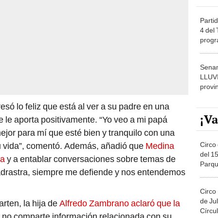
Partid
4 del
progr
dónde
Senam
LLUV
provi
só lo feliz que está al ver a su padre en una
¡Va
e le aporta positivamente. “Yo veo a mi papá
ejor para mí que esté bien y tranquilo con una
Circo 
 vida”, comentó. Además, añadió que
Medina
del 15
la
y a entablar conversaciones sobre temas de
Parqu
adrastra, siempre me defiende y nos entendemos
Migue
Circo
de Jul
ten, la hija de
Alfredo Zambrano aclaró que la
Círcul
e no comparte información relacionada con su