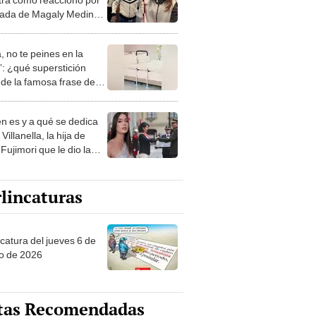
egada de Magaly Medina a
n: “Estaba esperando
 hace 2 meses”
, no te peines en la
: ¿qué superstición
de la famosa frase de
nanitos Verdes?
n es y a qué se dedica
Villanella, la hija de
Fujimori que le dio la
 a nivel nacional?
lincaturas
ncatura del jueves 6 de
o de 2026
tas Recomendadas