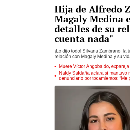
Hija de Alfredo 
Magaly Medina e
detalles de su re
cuenta nada"
¡Lo dijo todo! Silvana Zambrano, la 
relación con Magaly Medina y su vi
Muere Víctor Angobaldo, expareja 
Naldy Saldaña aclara si mantuvo re
denunciarlo por tocamientos: “Me 