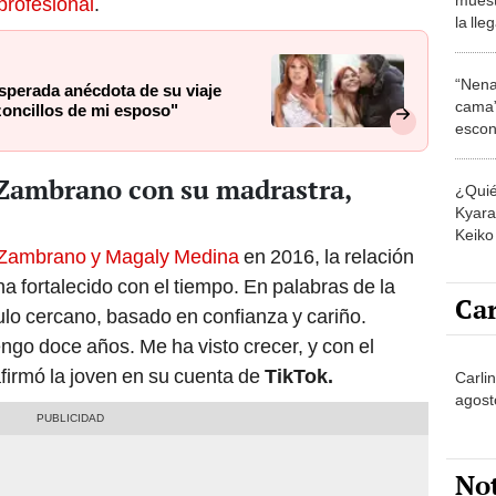
profesional
.
la ll
Bosto
desde
“Nena
perada anécdota de su viaje
cama”
lzoncillos de mi esposo"
escon
los E
 Zambrano con su madrastra,
¿Quié
Kyara 
Keiko 
o Zambrano y Magaly Medina
en 2016, la relación
contra
ha fortalecido con el tiempo. En palabras de la
Car
lo cercano, basado en confianza y cariño.
go doce años. Me ha visto crecer, y con el
afirmó la joven en su cuenta de
TikTok.
Carli
agost
No