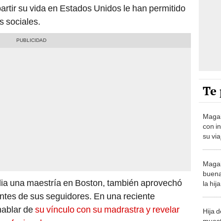
artir su vida en Estados Unidos le han permitido
s sociales.
Te 
Magal
con i
su via
lavar 
espos
Magal
buena
dia una maestría en Boston, también aprovechó
la hi
“Nuest
ntes de sus seguidores. En una reciente
 hablar de
su vínculo con su madrastra y revelar
Hija 
muest