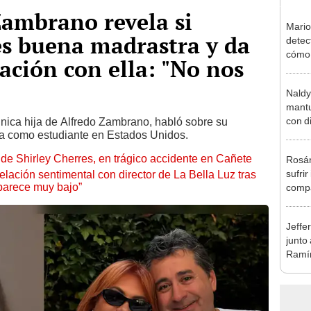
Zambrano revela si
Mario
s buena madrastra y da
detec
cómo 
lación con ella: "No nos
"Dolo
Naldy
mantu
con d
única hija de Alfredo Zambrano, habló sobre su
da como estudiante en Estados Unidos.
tras 
tocam
de Shirley Cherres, en trágico accidente en Cañete
Rosán
bajo”
sufrir
lación sentimental con director de La Bella Luz tras
parece muy bajo”
compa
mensa
mi be
Jeffe
junto
Ramír
Kanas
sus…