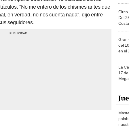
ctáculos. “No me entero de los chismes antes que
Circo
l, en verdad, no nos cuenta nada”, dijo entre
Del 2
sus seguidores.
Costa
Gran 
del 10
en el
La Ca
17 de 
Mega 
Ju
Maste
palab
nuest