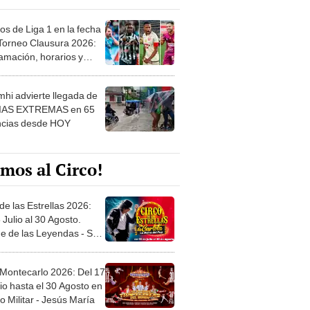
os de Liga 1 en la fecha
 Torneo Clausura 2026:
amación, horarios y
 ver
hi advierte llegada de
IAS EXTREMAS en 65
ncias desde HOY
mos al Circo!
de las Estrellas 2026:
 Julio al 30 Agosto.
e de las Leyendas - San
l
 Montecarlo 2026: Del 17
io hasta el 30 Agosto en
o Militar - Jesús María