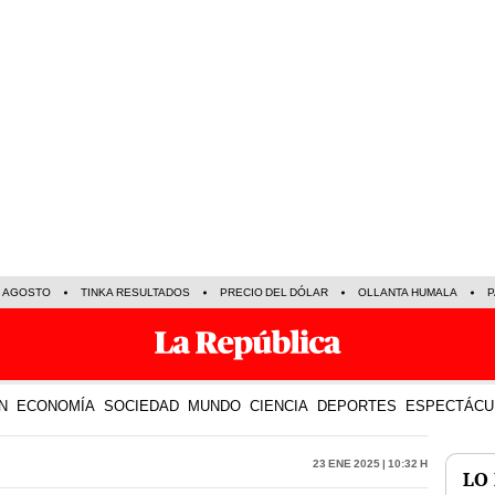
E AGOSTO
TINKA RESULTADOS
PRECIO DEL DÓLAR
OLLANTA HUMALA
P
N
ECONOMÍA
SOCIEDAD
MUNDO
CIENCIA
DEPORTES
ESPECTÁCU
23 Ene 2025 | 10:32 h
LO