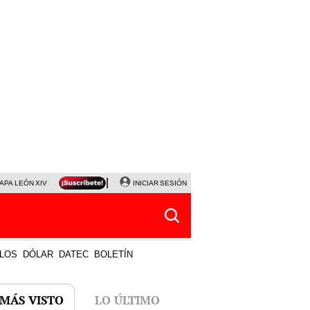
APA LEÓN XIV
NALDY SALDAÑA
INICIAR SESIÓN
LA BELLA LUZ
MAGALY MEDINA
HORÓS
LOS
DÓLAR
DATEC
BOLETÍN
 MÁS VISTO
LO ÚLTIMO