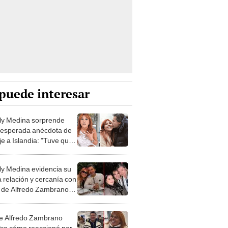
puede interesar
y Medina sorprende
nesperada anécdota de
je a Islandia: "Tuve que
los calzoncillos de mi
o"
y Medina evidencia su
 relación y cercanía con
ja de Alfredo Zambrano:
ra hija”
de Alfredo Zambrano
ra cómo reaccionó por