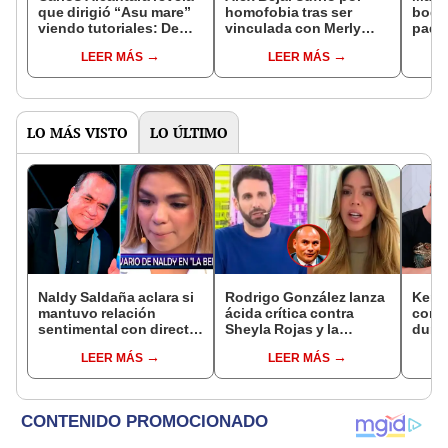
que dirigió “Asu mare”
homofobia tras ser
boda 
viendo tutoriales: De
vinculada con Merly
padre
cine no sé mucho
Morello: "Hay mucho
pedí
LEER MÁS
LEER MÁS
por evolucionar"
LO MÁS VISTO
LO ÚLTIMO
Naldy Saldaña aclara si
Rodrigo González lanza
Kenji
mantuvo relación
ácida crítica contra
conmu
sentimental con director
Sheyla Rojas y la
dura 
de La Bella Luz tras
cuestiona por su
tiene
LEER MÁS
LEER MÁS
denunciarlo por
relación con su hijo: "Te
espos
tocamientos: “Me
has dedicado a buscar
proce
parece muy bajo”
marido millonario"