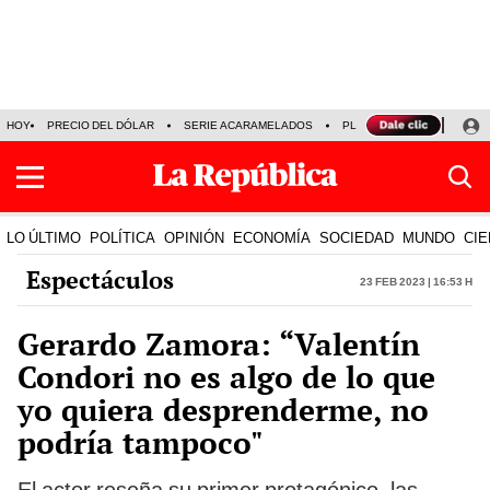
HOY
PRECIO DEL DÓLAR
SERIE ACARAMELADOS
PLAZA VEA
ALEJAND
LO ÚLTIMO
POLÍTICA
OPINIÓN
ECONOMÍA
SOCIEDAD
MUNDO
CIE
Espectáculos
23 Feb 2023 | 16:53 h
Gerardo Zamora: “Valentín
Condori no es algo de lo que
yo quiera desprenderme, no
podría tampoco"