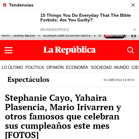
HOY
JORGE MESSI
ALIANZA LIMA VS SPORT BOYS
KENJI FUJIMORI
PRE
LO ÚLTIMO
POLÍTICA
OPINIÓN
ECONOMÍA
SOCIEDAD
MUNDO
CIE
Espectáculos
01 Abr 2022 | 6:55 h
Stephanie Cayo, Yahaira
Plasencia, Mario Irivarren y
otros famosos que celebran
sus cumpleaños este mes
[FOTOS]