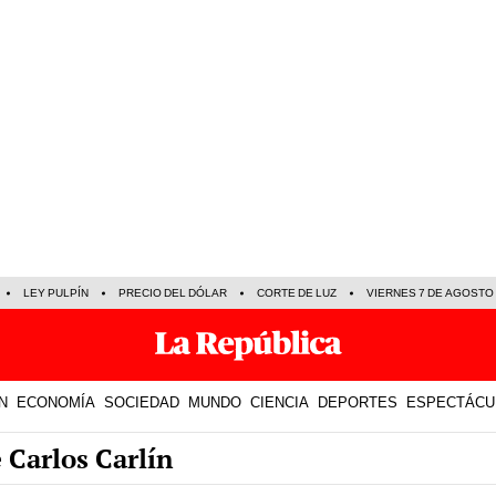
LEY PULPÍN
PRECIO DEL DÓLAR
CORTE DE LUZ
VIERNES 7 DE AGOSTO
N
ECONOMÍA
SOCIEDAD
MUNDO
CIENCIA
DEPORTES
ESPECTÁCU
 Carlos Carlín