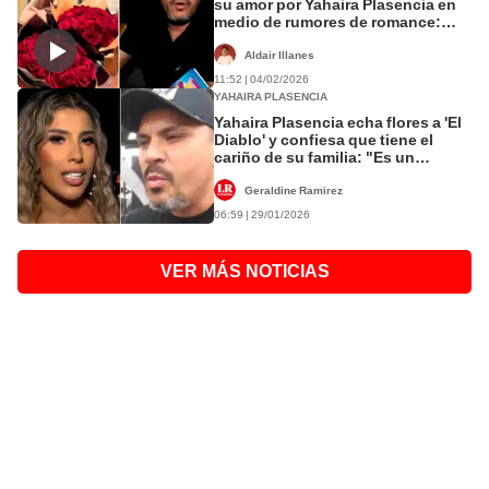
su amor por Yahaira Plasencia en
medio de rumores de romance:
"Brilla como el sol"
Aldair Illanes
11:52 | 04/02/2026
YAHAIRA PLASENCIA
Yahaira Plasencia echa flores a 'El
Diablo' y confiesa que tiene el
cariño de su familia: "Es un
caballero, educado"
Geraldine Ramirez
06:59 | 29/01/2026
VER MÁS NOTICIAS