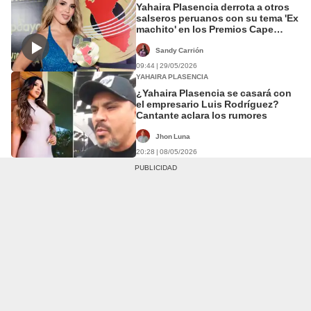
Yahaira Plasencia derrota a otros
salseros peruanos con su tema 'Ex
machito' en los Premios Cape
Música 2026: "Agradecida y feliz"
Sandy Carrión
09:44 | 29/05/2026
YAHAIRA PLASENCIA
¿Yahaira Plasencia se casará con
el empresario Luis Rodríguez?
Cantante aclara los rumores
Jhon Luna
20:28 | 08/05/2026