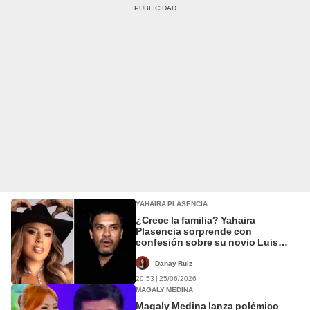
YAHAIRA PLASENCIA
¿Crece la familia? Yahaira
Plasencia sorprende con
confesión sobre su novio Luis
Fernando 'El Diablo': "Me gustaría
que sea el padre de mi hijo"
Danay Ruiz
20:53 | 25/06/2026
MAGALY MEDINA
Magaly Medina lanza polémico