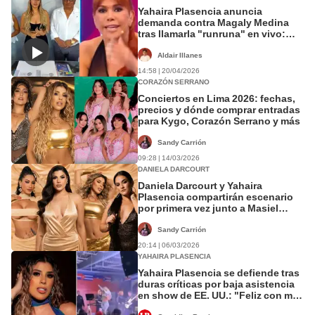
Yahaira Plasencia anuncia
demanda contra Magaly Medina
tras llamarla "runruna" en vivo:
"Manchó mi reputación como
mujer"
Aldair Illanes
14:58 | 20/04/2026
CORAZÓN SERRANO
Conciertos en Lima 2026: fechas,
precios y dónde comprar entradas
para Kygo, Corazón Serrano y más
Sandy Carrión
09:28 | 14/03/2026
DANIELA DARCOURT
Daniela Darcourt y Yahaira
Plasencia compartirán escenario
por primera vez junto a Masiel
Málaga, Son Tentación y otras
salseras
Sandy Carrión
20:14 | 06/03/2026
YAHAIRA PLASENCIA
Yahaira Plasencia se defiende tras
duras críticas por baja asistencia
en show de EE. UU.: "Feliz con mi
trabajo"