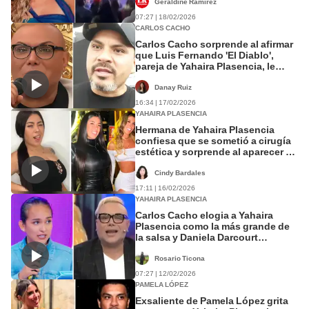
Geraldine Ramirez
07:27 | 18/02/2026
CARLOS CACHO
Carlos Cacho sorprende al afirmar
que Luis Fernando 'El Diablo',
pareja de Yahaira Plasencia, le
regaló dos terrenos: "A mi
nombre"
Danay Ruiz
16:34 | 17/02/2026
YAHAIRA PLASENCIA
Hermana de Yahaira Plasencia
confiesa que se sometió a cirugía
estética y sorprende al aparecer en
silla de ruedas
Cindy Bardales
17:11 | 16/02/2026
YAHAIRA PLASENCIA
Carlos Cacho elogia a Yahaira
Plasencia como la más grande de
la salsa y Daniela Darcourt
responde: “Él tiene preferencia”
Rosario Ticona
07:27 | 12/02/2026
PAMELA LÓPEZ
Exsaliente de Pamela López grita