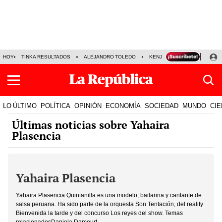
HOY
TINKA RESULTADOS
ALEJANDRO TOLEDO
KENJI FUJIMORI
PRECIO
LO ÚLTIMO
POLÍTICA
OPINIÓN
ECONOMÍA
SOCIEDAD
MUNDO
CIE
Últimas noticias sobre Yahaira
Plasencia
Yahaira Plasencia
Yahaira Plasencia Quintanilla es una modelo, bailarina y cantante de
salsa peruana. Ha sido parte de la orquesta Son Tentación, del reality
Bienvenida la tarde y del concurso Los reyes del show. Temas