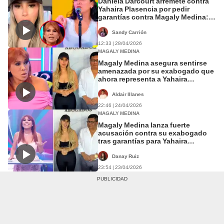
Daniela Darcourt arremete contra
Yahaira Plasencia por pedir
garantías contra Magaly Medina:
“Es un exceso”
Sandy Carrión
12:33 | 28/04/2026
MAGALY MEDINA
Magaly Medina asegura sentirse
amenazada por su exabogado que
ahora representa a Yahaira
Plasencia y su nueva defensa
anuncia demanda
Aldair Illanes
22:46 | 24/04/2026
MAGALY MEDINA
Magaly Medina lanza fuerte
acusación contra su exabogado
tras garantías para Yahaira
Plasencia: "Él me está
extorsionando"
Danay Ruiz
23:54 | 23/04/2026