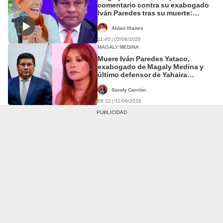
comentario contra su exabogado
Iván Paredes tras su muerte:
"Tengo buen chamán"
Aldair Illanes
11:40 | 05/06/2026
MAGALY MEDINA
Muere Iván Paredes Yataco,
exabogado de Magaly Medina y
último defensor de Yahaira
Plasencia, tras luchar por su vida
en centro de salud
Sandy Carrión
08:22 | 01/06/2026