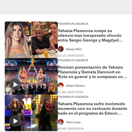
YAHAIRA PLASENCIA
Yahaira Plasencia rompe su
silencio tras inesperado vínculo
entre Sergio George y Magdyel
Ugaz: "Todo se ve muy..."
Danay Ruiz
15:22 | 26/07/2026
YAHAIRA PLASENCIA
Reviven presentación de Yahaira
Plasencia y Daniela Darcourt en
'Esto es guerra' y lo comparan con
show de medio tiempo del
Mundial: "Lo que yo esperaba"
Aldair Illanes
11:38 | 20/07/2026
YAHAIRA PLASENCIA
Yahaira Plasencia sufre incómodo
momento con su vestuario durante
baile en el programa de Edson
Dávila
Jhon Luna
15:46 | 28/06/2026