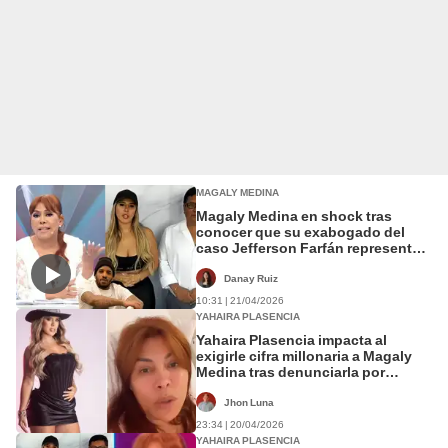
MAGALY MEDINA
Magaly Medina en shock tras
conocer que su exabogado del
caso Jefferson Farfán representa a
Yahaira Plasencia: "¿Puedo
denunciarlo?"
Danay Ruiz
10:31 | 21/04/2026
YAHAIRA PLASENCIA
Yahaira Plasencia impacta al
exigirle cifra millonaria a Magaly
Medina tras denunciarla por
difamación agravada
Jhon Luna
23:34 | 20/04/2026
YAHAIRA PLASENCIA