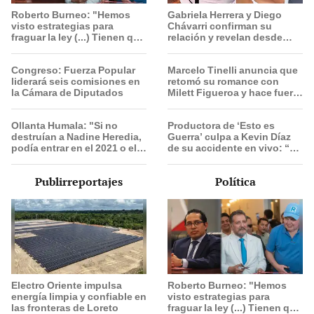
Roberto Burneo: "Hemos
Gabriela Herrera y Diego
visto estrategias para
Chávarri confirman su
fraguar la ley (...) Tienen que
relación y revelan desde
conocer toda la lista"
cuándo son pareja: "Un
momento muy bonito"
Congreso: Fuerza Popular
Marcelo Tinelli anuncia que
liderará seis comisiones en
retomó su romance con
la Cámara de Diputados
Milett Figueroa y hace fuerte
confesión: “La relación
nunca se desunió”
Ollanta Humala: "Si no
Productora de ‘Esto es
destruían a Nadine Heredia,
Guerra’ culpa a Kevin Díaz
podía entrar en el 2021 o el
de su accidente en vivo: “No
2026"
adoptó la postura correcta”
Publirreportajes
Política
Electro Oriente impulsa
Roberto Burneo: "Hemos
energía limpia y confiable en
visto estrategias para
las fronteras de Loreto
fraguar la ley (...) Tienen que