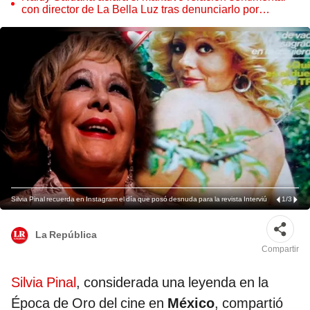
con director de La Bella Luz tras denunciarlo por
tocamientos: “Me parece muy bajo”
Silvia Pinal recuerda en Instagram el día que posó desnuda para la revista Interviú
1
/
3
La República
Compartir
Silvia Pinal
, considerada una leyenda en la
Época de Oro del cine en
México
, compartió