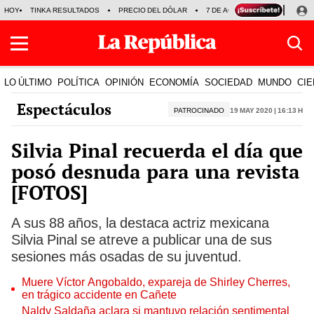
HOY
TINKA RESULTADOS
PRECIO DEL DÓLAR
7 DE AGOSTO
OLLANTA H
LO ÚLTIMO
POLÍTICA
OPINIÓN
ECONOMÍA
SOCIEDAD
MUNDO
CIE
Espectáculos
PATROCINADO
19 May 2020 | 16:13 h
Silvia Pinal recuerda el día que
posó desnuda para una revista
[FOTOS]
A sus 88 años, la destaca actriz mexicana
Silvia Pinal se atreve a publicar una de sus
sesiones más osadas de su juventud.
Muere Víctor Angobaldo, expareja de Shirley Cherres,
en trágico accidente en Cañete
Naldy Saldaña aclara si mantuvo relación sentimental