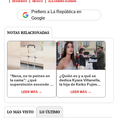
DESNUDOS
MÉXICO
ALEJANDRA GUZMÁN
Prefiero a La República en
Google
NOTAS RELACIONADAS
“Nena, no te peines en
¿Quién es y a qué se
la cama”: ¿qué
dedica Kyara Villanella,
superstición esconde la
la hija de Keiko Fujimori
famosa frase de los
que le dio la contra a
LEER MÁS
LEER MÁS
Enanitos Verdes?
nivel nacional?
LO MÁS VISTO
LO ÚLTIMO