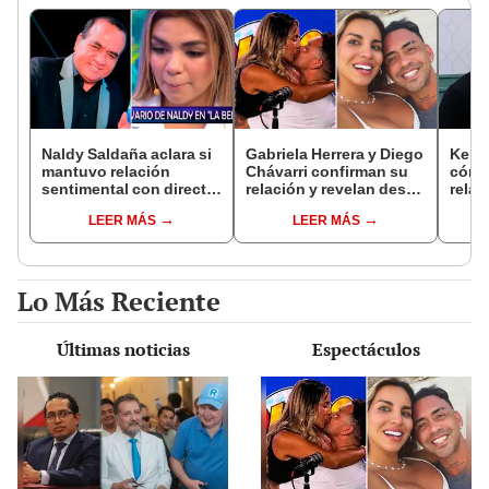
Naldy Saldaña aclara si
Gabriela Herrera y Diego
Kenji
mantuvo relación
Chávarri confirman su
cómo 
sentimental con director
relación y revelan desde
relac
de La Bella Luz tras
cuándo son pareja: "Un
Fujim
LEER MÁS
LEER MÁS
denunciarlo por
momento muy bonito"
ausen
tocamientos: “Me
event
parece muy bajo”
Érika
Lo Más Reciente
Últimas noticias
Espectáculos