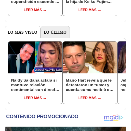
superstición esconde la
la hija de Keiko Fujimori
famosa frase de los
que le dio la contra a
LEER MÁS
LEER MÁS
Enanitos Verdes?
nivel nacional?
LO MÁS VISTO
LO ÚLTIMO
Naldy Saldaña aclara si
Mario Hart revela que le
Jeffe
mantuvo relación
detectaron un tumor y
capta
sentimental con director
cuenta cómo recibió el
herm
de La Bella Luz tras
diagnóstico: "Dolores
Ramí
LEER MÁS
LEER MÁS
denunciarlo por
muy fuertes..."
Kanas
tocamientos: “Me
tien
parece muy bajo”