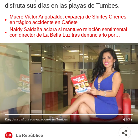
disfruta sus días en las playas de Tumbes.
Muere Víctor Angobaldo, expareja de Shirley Cherres,
en trágico accidente en Cañete
Naldy Saldaña aclara si mantuvo relación sentimental
con director de La Bella Luz tras denunciarlo por
tocamientos: “Me parece muy bajo”
Katy Jara disfruta sus vacaciones en Tumbes
1
/
3
La República