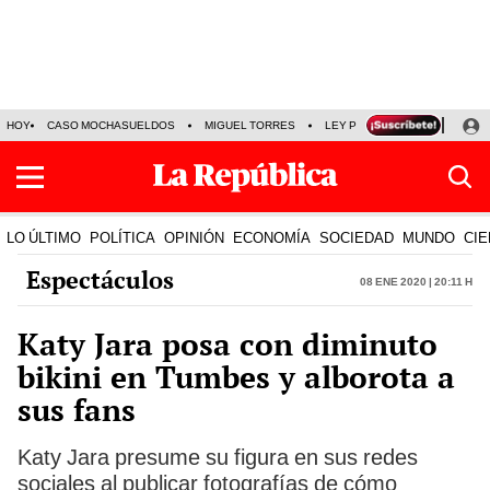
HOY
CASO MOCHASUELDOS
MIGUEL TORRES
LEY PULPÍN
PRECIO DEL
LO ÚLTIMO
POLÍTICA
OPINIÓN
ECONOMÍA
SOCIEDAD
MUNDO
CIE
Espectáculos
08 Ene 2020 | 20:11 h
Katy Jara posa con diminuto
bikini en Tumbes y alborota a
sus fans
Katy Jara presume su figura en sus redes
sociales al publicar fotografías de cómo