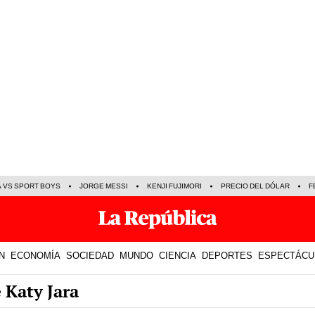
A VS SPORT BOYS
JORGE MESSI
KENJI FUJIMORI
PRECIO DEL DÓLAR
F
N
ECONOMÍA
SOCIEDAD
MUNDO
CIENCIA
DEPORTES
ESPECTÁCU
 Katy Jara