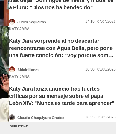
tras dejar 'Domingos de fiesta' y mudarse
a Piura: "Dios nos ha bendecido"
14:19 | 04/04/2026
Judith Sequeiros
KATY JARA
Katy Jara sorprende al no descartar
reencontrarse con Agua Bella, pero pone
una fuerte condición: "Voy porque somos
luz"
16:30 | 05/08/2025
Aldair Illanes
KATY JARA
Katy Jara lanza anuncio tras fuertes
críticas por su mensaje sobre el papa
León XIV: "Nunca es tarde para aprender"
16:35 | 15/05/2025
Claudia Chuquiyure Grados