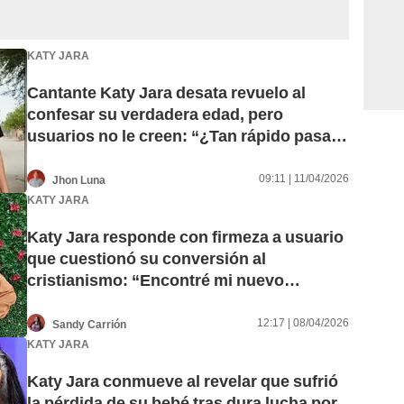
KATY JARA
Cantante Katy Jara desata revuelo al
confesar su verdadera edad, pero
usuarios no le creen: “¿Tan rápido pasan
los años?”
09:11 | 11/04/2026
Jhon Luna
KATY JARA
Katy Jara responde con firmeza a usuario
que cuestionó su conversión al
cristianismo: “Encontré mi nuevo
propósito de vida”
12:17 | 08/04/2026
Sandy Carrión
KATY JARA
Katy Jara conmueve al revelar que sufrió
la pérdida de su bebé tras dura lucha por