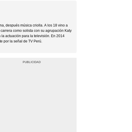
a, después música criolla. A los 18 vino a
u carrera como solista con su agrupación Katy
la actuación para la televisión. En 2014
e por la señal de TV Perú.