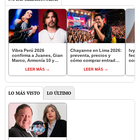
Vibra Perú 2026
Chayanne en Lima 2026:
Ivy Q
confirma a Juanes, Gian
preventa, precios y
fecha
Marco, Armonía 10 y
cómo comprar entradas
comp
más artistas
en Ticketmaster para
Telet
LEER MÁS
LEER MÁS
concierto Bailemos Otra
Vez Tour en el Estadio
Nacional de Perú
LO MÁS VISTO
LO ÚLTIMO