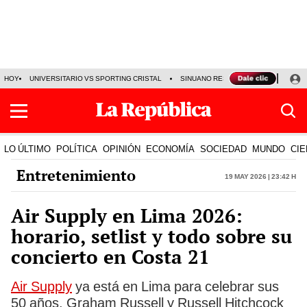
HOY
UNIVERSITARIO VS SPORTING CRISTAL
SINUANO RESULTADOS HOY
CA
LO ÚLTIMO
POLÍTICA
OPINIÓN
ECONOMÍA
SOCIEDAD
MUNDO
CIE
Entretenimiento
19 May 2026 | 23:42 h
Air Supply en Lima 2026:
horario, setlist y todo sobre su
concierto en Costa 21
Air Supply
ya está en Lima para celebrar sus
50 años. Graham Russell y Russell Hitchcock