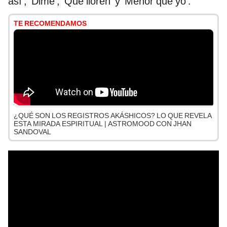
así', 'Dime', 'Que lloren' y 'Menor que yo'.
TE RECOMENDAMOS
¿QUÉ SON LOS REGISTROS AKÁSHICOS? LO QUE REVELA
ESTA MIRADA ESPIRITUAL | ASTROMOOD CON JHAN
SANDOVAL