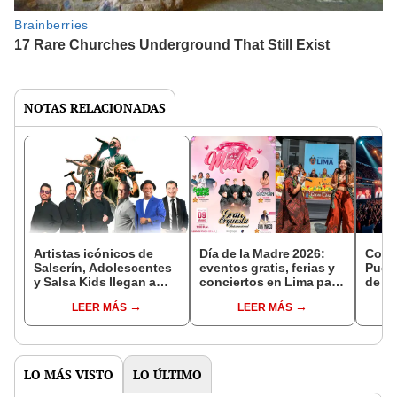
NOTAS RELACIONADAS
Artistas icónicos de
Día de la Madre 2026:
Conci
Salserín, Adolescentes
eventos gratis, ferias y
Puent
y Salsa Kids llegan a
conciertos en Lima para
de la
Lima: fecha, lugar y
mamá
y art
LEER MÁS
LEER MÁS
venta de entradas para
el show ‘La trilogía de
los 90’
LO MÁS VISTO
LO ÚLTIMO