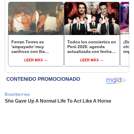
Ferran Torres es
Todos los conciertos en
¡Dev
'ampayado' muy
Perú 2026: agenda
chil
cariñoso con Ilia
actualizada con fechas,
impa
Topuria, luchador de
recintos y entradas
resp
LEER MÁS
LEER MÁS
artes marciales, y
ley d
desata gran revuelo en
coro
redes sociales
Chile