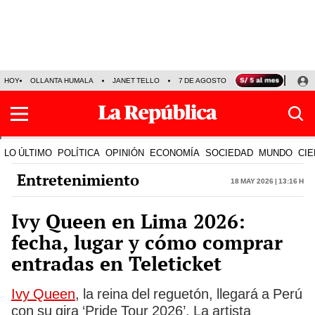
HOY
OLLANTA HUMALA
JANET TELLO
7 DE AGOSTO
TINKA RESULTADOS
LO ÚLTIMO
POLÍTICA
OPINIÓN
ECONOMÍA
SOCIEDAD
MUNDO
CIE
Entretenimiento
18 May 2026 | 13:16 h
Ivy Queen en Lima 2026:
fecha, lugar y cómo comprar
entradas en Teleticket
Ivy Queen
, la reina del reguetón, llegará a Perú
con su gira ‘Pride Tour 2026’. La artista