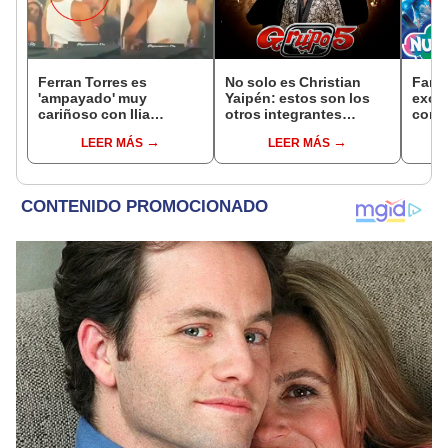
Ferran Torres es
No solo es Christian
Fans
'ampayado' muy
Yaipén: estos son los
exorb
cariñoso con Ilia
otros integrantes
cono 
Topuria, luchador de
actuales de la famosa
prod
LEER MÁS
LEER MÁS
artes marciales, y
orquesta Grupo 5
conti
desata gran revuelo en
ni 20
redes sociales