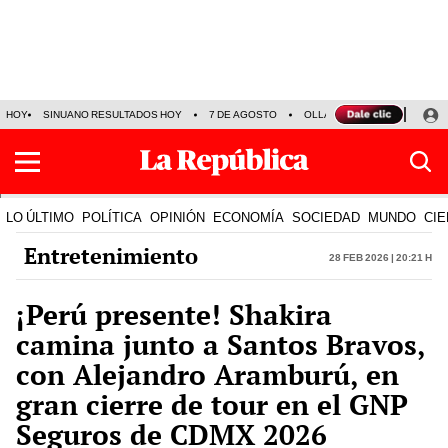
HOY
SINUANO RESULTADOS HOY
7 DE AGOSTO
OLLANTA HUMALA
PAPA
LO ÚLTIMO
POLÍTICA
OPINIÓN
ECONOMÍA
SOCIEDAD
MUNDO
CIE
Entretenimiento
28 Feb 2026 | 20:21 h
¡Perú presente! Shakira
camina junto a Santos Bravos,
con Alejandro Aramburú, en
gran cierre de tour en el GNP
Seguros de CDMX 2026