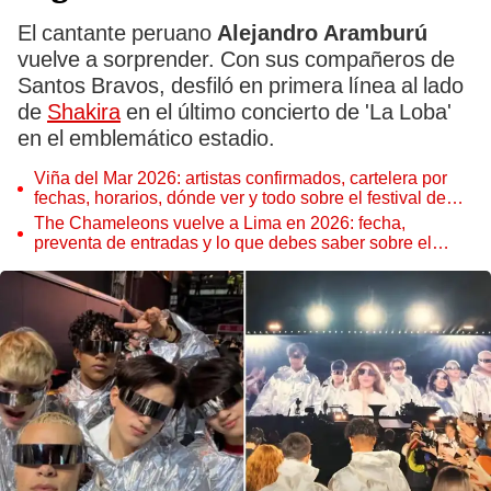
El cantante peruano
Alejandro Aramburú
vuelve a sorprender. Con sus compañeros de
Santos Bravos, desfiló en primera línea al lado
de
Shakira
en el último concierto de 'La Loba'
en el emblemático estadio.
Viña del Mar 2026: artistas confirmados, cartelera por
fechas, horarios, dónde ver y todo sobre el festival de
música en Chile
The Chameleons vuelve a Lima en 2026: fecha,
preventa de entradas y lo que debes saber sobre el
concierto de la banda de post-punk