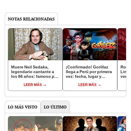
NOTAS RELACIONADAS
Muere Neil Sedaka,
¡Confirmado! Gorillaz
Robbi
legendario cantante a
llega a Perú por primera
Lima:
los 86 años: famoso por
vez: fecha, lugar y
venta
sus temas ‘Oh carol’ y
preventa de entradas de
Ticke
LEER MÁS
LEER MÁS
‘Calendar girl’
su concierto en Lima
conci
2026
LO MÁS VISTO
LO ÚLTIMO