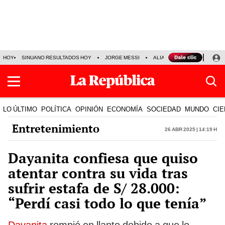
HOY
SINUANO RESULTADOS HOY
JORGE MESSI
ALIANZA LIMA VS SPORT BO
LO ÚLTIMO
POLÍTICA
OPINIÓN
ECONOMÍA
SOCIEDAD
MUNDO
CIE
Entretenimiento
26 Abr 2025 | 14:19 h
Dayanita confiesa que quiso
atentar contra su vida tras
sufrir estafa de S/ 28.000:
“Perdí casi todo lo que tenía”