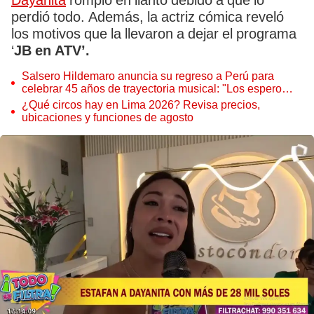
Dayanita
rompió en llanto debido a que lo
perdió todo. Además, la actriz cómica reveló
los motivos que la llevaron a dejar el programa
‘
JB en ATV’.
Salsero Hildemaro anuncia su regreso a Perú para
celebrar 45 años de trayectoria musical: "Los espero
para cantar con todos ustedes”
¿Qué circos hay en Lima 2026? Revisa precios,
ubicaciones y funciones de agosto