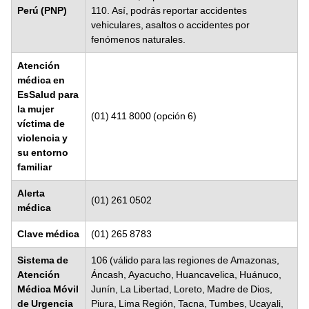
Perú (PNP)
110. Así, podrás reportar accidentes
vehiculares, asaltos o accidentes por
fenómenos naturales.
Atención
médica en
EsSalud para
la mujer
(01) 411 8000 (opción 6)
víctima de
violencia y
su entorno
familiar
Alerta
(01) 261 0502
médica
Clave médica
(01) 265 8783
Sistema de
106 (válido para las regiones de Amazonas,
Atención
Áncash, Ayacucho, Huancavelica, Huánuco,
Médica Móvil
Junín, La Libertad, Loreto, Madre de Dios,
de Urgencia
Piura, Lima Región, Tacna, Tumbes, Ucayali,