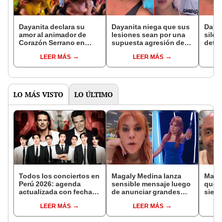
Dayanita declara su
Dayanita niega que sus
Daya
amor al animador de
lesiones sean por una
silen
Corazón Serrano en
supuesta agresión de
detal
pleno concierto y recibe
su novio: “Él tiene 12
autom
LEER MÁS
LEER MÁS
inesperada respuesta:
puntos en su cabeza”
tráile
“Yo también”
LO MÁS VISTO
LO ÚLTIMO
Todos los conciertos en
Magaly Medina lanza
Maga
Perú 2026: agenda
sensible mensaje luego
que G
actualizada con fechas,
de anunciar grandes
sient
recintos y entradas
cambios en su
Sergi
LEER MÁS
LEER MÁS
programa: "Necesito
supu
tomarme un tiempo"
"¡Yah