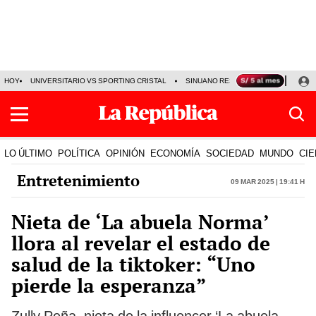
HOY
UNIVERSITARIO VS SPORTING CRISTAL
SINUANO RESULTADOS HOY
CA
LO ÚLTIMO
POLÍTICA
OPINIÓN
ECONOMÍA
SOCIEDAD
MUNDO
CIE
Entretenimiento
09 Mar 2025 | 19:41 h
Nieta de ‘La abuela Norma’
llora al revelar el estado de
salud de la tiktoker: “Uno
pierde la esperanza”