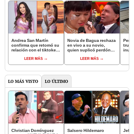
Andrea San Martín
Novia de Bagua rechaza
Peru
confirma que retomó su
en vivo a su novio,
truco
relación con el tiktoker
quien suplicó perdón
inun
Yerko: “Tenemos
entre lágrimas: "No
por l
LEER MÁS
LEER MÁS
muchísimo tiempo
acepto"
"Lo 
juntos”
LO MÁS VISTO
LO ÚLTIMO
Christian Domínguez
Salsero Hildemaro
Jeffe