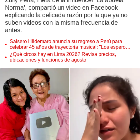
Zully Peña, nieta de la influencer ‘La abuela
Norma’, compartió un video en Facebook
explicando la delicada razón por la que ya no
suben videos con la misma frecuencia de
antes.
Salsero Hildemaro anuncia su regreso a Perú para
celebrar 45 años de trayectoria musical: "Los espero
para cantar con todos ustedes”
¿Qué circos hay en Lima 2026? Revisa precios,
ubicaciones y funciones de agosto