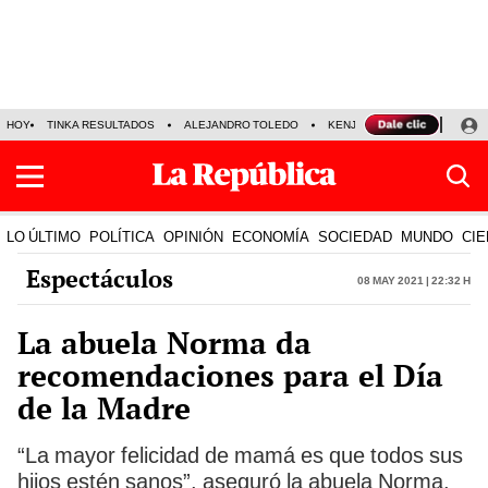
HOY
TINKA RESULTADOS
ALEJANDRO TOLEDO
KENJI FUJIMORI
PRECIO
LO ÚLTIMO
POLÍTICA
OPINIÓN
ECONOMÍA
SOCIEDAD
MUNDO
CIE
Espectáculos
08 May 2021 | 22:32 h
La abuela Norma da
recomendaciones para el Día
de la Madre
“La mayor felicidad de mamá es que todos sus
hijos estén sanos”, aseguró la abuela Norma.