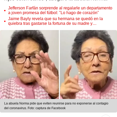
Jefferson Farfán sorprende al regalarle un departamento
a joven promesa del fútbol: "Lo hago de corazón"
Jaime Bayly revela que su hermana se quedó en la
quiebra tras gastarse la fortuna de su madre y
denunciarla: "Pedía más"
La abuela Norma pide que eviten reunirse para no exponerse al contagio
del coronavirus. Foto: captura de Facebook