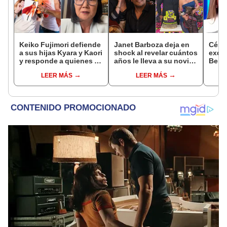
Keiko Fujimori defiende
Janet Barboza deja en
Césa
a sus hijas Kyara y Kaori
shock al revelar cuántos
exdir
y responde a quienes la
años le lleva a su novio
Bella
llaman ‘suegra’ en vivo:
empresario: “Estoy en la
denu
LEER MÁS
LEER MÁS
“No pueden decirme”
plenitud”
Sald
pedid
la pr
inoc