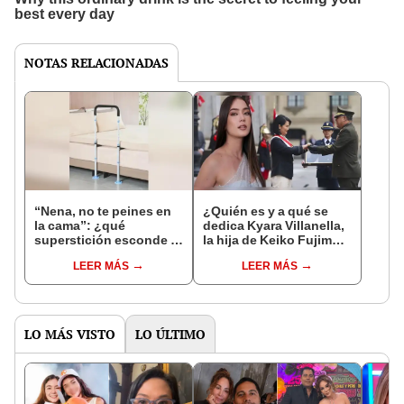
NOTAS RELACIONADAS
“Nena, no te peines en
¿Quién es y a qué se
la cama”: ¿qué
dedica Kyara Villanella,
superstición esconde la
la hija de Keiko Fujimori
famosa frase de los
que le dio la contra a
LEER MÁS
LEER MÁS
Enanitos Verdes?
nivel nacional?
LO MÁS VISTO
LO ÚLTIMO