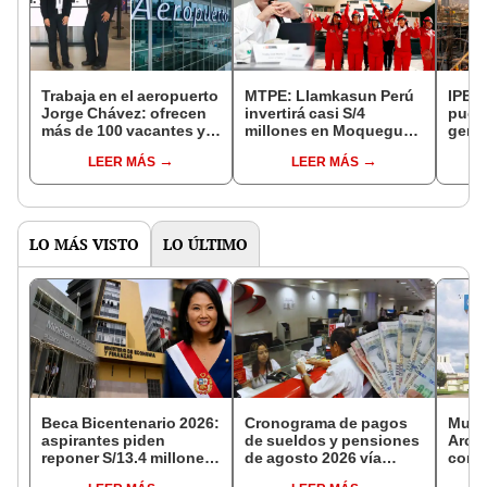
Trabaja en el aeropuerto
MTPE: Llamkasun Perú
IPE: 
Jorge Chávez: ofrecen
invertirá casi S/4
puest
más de 100 vacantes y
millones en Moquegua
gene
solo necesitas
para generar más de 300
Metro
LEER MÁS
LEER MÁS
secundaria completa
empleos temporales en
emple
10 distritos, ¿qué
mayor
impacto tendrá?
¿qué
dest
LO MÁS VISTO
LO ÚLTIMO
Beca Bicentenario 2026:
Cronograma de pagos
Multi
aspirantes piden
de sueldos y pensiones
Arcor
reponer S/13.4 millones
de agosto 2026 vía
con A
para no perder 150
Banco de la Nación:
la ma