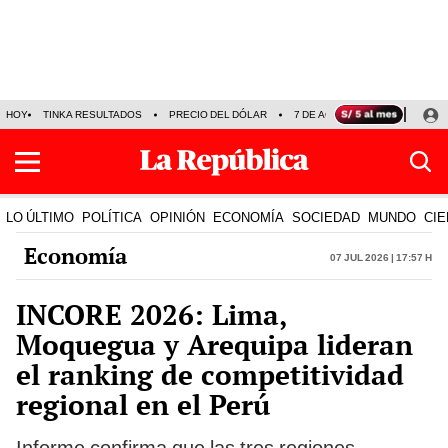
HOY
TINKA RESULTADOS
PRECIO DEL DÓLAR
7 DE AGOSTO
OLLANTA H
LO ÚLTIMO
POLÍTICA
OPINIÓN
ECONOMÍA
SOCIEDAD
MUNDO
CIE
Economía
07 Jul 2026 | 17:57 h
INCORE 2026: Lima,
Moquegua y Arequipa lideran
el ranking de competitividad
regional en el Perú