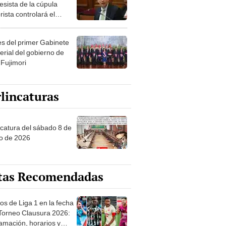
esista de la cúpula
rista controlará el
r año del Senado
les del primer Gabinete
erial del gobierno de
 Fujimori
lincaturas
ncatura del sábado 8 de
o de 2026
tas Recomendadas
os de Liga 1 en la fecha
 Torneo Clausura 2026:
amación, horarios y