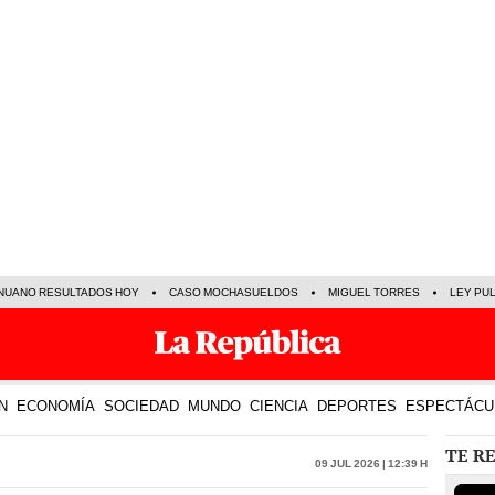
NUANO RESULTADOS HOY
CASO MOCHASUELDOS
MIGUEL TORRES
LEY PU
N
ECONOMÍA
SOCIEDAD
MUNDO
CIENCIA
DEPORTES
ESPECTÁCU
TE R
09 Jul 2026 | 12:39 h