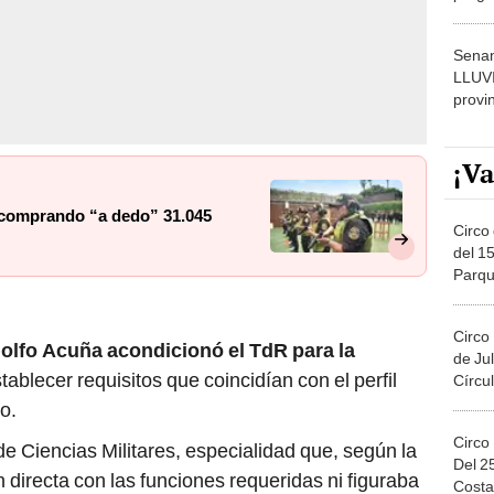
dónde
Senam
LLUV
provi
¡Va
 comprando “a dedo” 31.045
Circo 
del 15
Parqu
Migue
Circo
olfo Acuña acondicionó el TdR para la
de Jul
tablecer requisitos que coincidían con el perfil
Círcul
o.
Circo
 de Ciencias Militares, especialidad que, según la
Del 2
 directa con las funciones requeridas ni figuraba
Costa