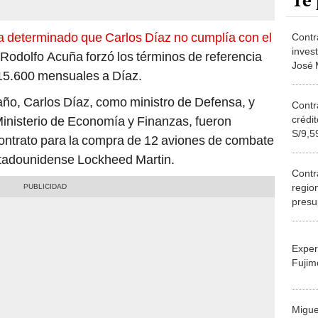
Te 
 ha determinado que Carlos Díaz no cumplía con el
Contra
invest
 Rodolfo Acuña forzó los términos de referencia
José 
/15.600 mensuales a Díaz.
super
año, Carlos Díaz, como ministro de Defensa, y
Contra
crédi
Ministerio de Economía y Finanzas, fueron
S/9,5
contrato para la compra de 12 aviones de combate
impac
stadounidense Lockheed Martin.
fiscal
Contr
regio
presu
fiscal
Exper
Fujim
Migue