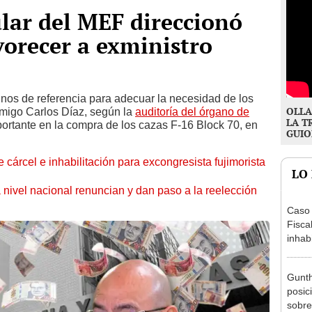
ular del MEF direccionó
vorecer a exministro
nos de referencia para adecuar la necesidad de los
OLLA
 amigo Carlos Díaz, según la
auditoría del órgano de
LA T
ortante en la compra de los cazas F-16 Block 70, en
GUIO
 cárcel e inhabilitación para excongresista fujimorista
LO
 nivel nacional renuncian y dan paso a la reelección
Caso 
Fiscal
inhabi
excon
María
Gunth
posic
sobre