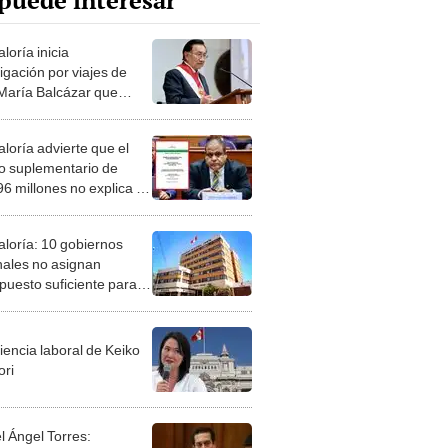
puede interesar
loría inicia
igación por viajes de
María Balcázar que
an el millón de soles
loría advierte que el
to suplementario de
96 millones no explica su
to en las cuentas
es
aloría: 10 gobiernos
nales no asignan
puesto suficiente para
izar su propia gestión
iencia laboral de Keiko
ori
l Ángel Torres: