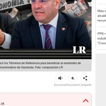
Aliag
Más d
alcal
renun
reele
PPK r
indul
"Creo
cárce
có los Términos de Referencia para beneficiar al exministro de
Viceministerio de Hacienda. Foto: composición LR
Escuchar
Resumen
Compartir
 IA