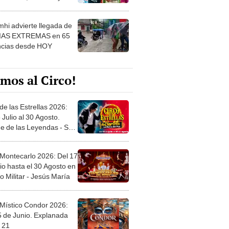
 ver
hi advierte llegada de
IAS EXTREMAS en 65
ncias desde HOY
mos al Circo!
de las Estrellas 2026:
 Julio al 30 Agosto.
e de las Leyendas - San
l
 Montecarlo 2026: Del 17
io hasta el 30 Agosto en
o Militar - Jesús María
 Místico Condor 2026:
5 de Junio. Explanada
 21