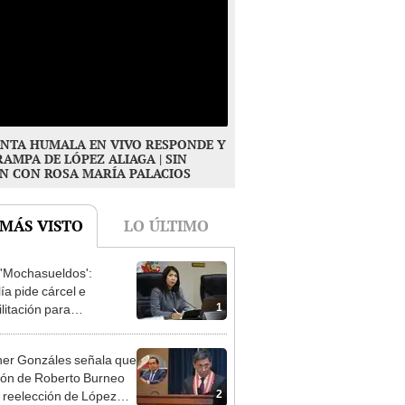
NTA HUMALA EN VIVO RESPONDE Y
RAMPA DE LÓPEZ ALIAGA | SIN
N CON ROSA MARÍA PALACIOS
 MÁS VISTO
LO ÚLTIMO
'Mochasueldos':
ía pide cárcel e
1
litación para
gresista fujimorista
 Cordero Jon Tay
er Gonzáles señala que
ión de Roberto Burneo
2
 reelección de López