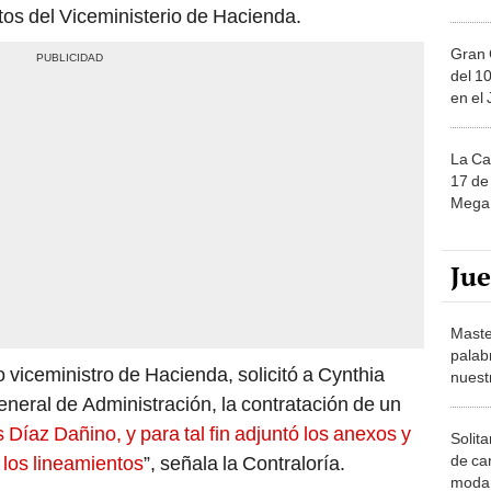
tos del Viceministerio de Hacienda.
Gran 
del 10
en el
La Ca
17 de 
Mega 
Ju
Maste
palab
 viceministro de Hacienda, solicitó a Cynthia
nuest
eneral de Administración, la contratación de un
Díaz Dañino, y para tal fin adjuntó los anexos y
Solita
de ca
 los lineamientos
”, señala la Contraloría.
moda.