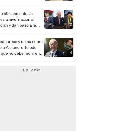
a no representan al JNE
e 50 candidatos a
des a nivel nacional
3
cian y dan paso a la
cción encubierta
eaparece y opina sobre
to a Alejandro Toledo:
4
 que no debe morir en la
l"