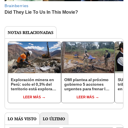
NOTAS RELACIONADAS
Exploración minera en
OMI plantea al próximo
SUNA
Perú: solo el 0,3% del
gobierno 5 acciones
tribu
territorio está explorado
urgentes para frenar la
en ju
y 69 proyectos para
minería ilegal
alta 
LEER MÁS
LEER MÁS
2026 suman más de
US$757 millones
LO MÁS VISTO
LO ÚLTIMO