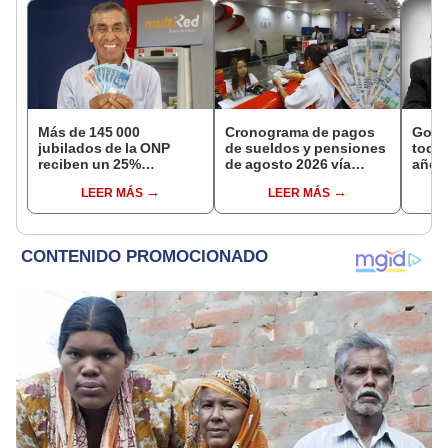
Más de 145 000
Cronograma de pagos
Gobi
jubilados de la ONP
de sueldos y pensiones
todos
reciben un 25%
de agosto 2026 vía
año a
adicional en su pensión
Banco de la Nación:
excep
LEER MÁS
LEER MÁS
en agosto
conoce las fechas de
Navi
depósito