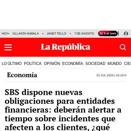
HOY
OLLANTA HUMALA
JANET TELLO
7 DE AGOSTO
TINKA RESULTADOS
LO ÚLTIMO
POLÍTICA
OPINIÓN
ECONOMÍA
SOCIEDAD
MUNDO
CIE
Economía
02 Jul 2026 | 18:18 h
SBS dispone nuevas
obligaciones para entidades
financieras: deberán alertar a
tiempo sobre incidentes que
afecten a los clientes, ¿qué