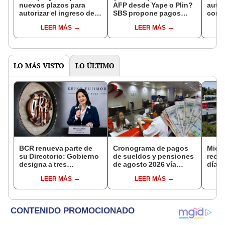
nuevos plazos para
AFP desde Yape o Plin?
autor
autorizar el ingreso de
SBS propone pagos
como
empresas financieras y
previsionales por
finan
LEER MÁS
LEER MÁS
de seguros, ¿qué
billeteras digitales
¿qué 
cambios propone?
a sus
LO MÁS VISTO
LO ÚLTIMO
BCR renueva parte de
Cronograma de pagos
Midag
su Directorio: Gobierno
de sueldos y pensiones
reorg
designa a tres
de agosto 2026 vía
días:
representantes del
Banco de la Nación:
medi
LEER MÁS
LEER MÁS
Ejecutivo
conoce las fechas de
podrí
depósito