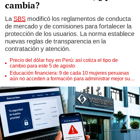
cambia?
La
SBS
modificó los reglamentos de conducta
de mercado y de comisiones para fortalecer la
protección de los usuarios. La norma establece
nuevas reglas de transparencia en la
contratación y atención.
Precio del dólar hoy en Perú: así cotiza el tipo de
cambio para este 5 de agosto
Educación financiera: 9 de cada 10 mujeres peruanas
aún no acceden a formación para administrar mejor su
dinero