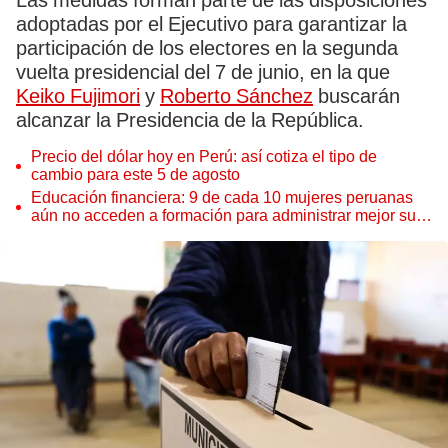
Las medidas forman parte de las disposiciones
adoptadas por el Ejecutivo para garantizar la
participación de los electores en la segunda
vuelta presidencial del 7 de junio, en la que
Keiko Fujimori
y
Roberto Sánchez
buscarán
alcanzar la Presidencia de la República.
Precio del dólar hoy en Perú: así cotiza el tipo de
cambio para este 5 de agosto
Educación financiera: 9 de cada 10 mujeres peruanas
aún no acceden a formación para administrar mejor su
dinero