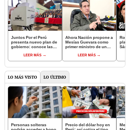
Juntos Por el Perú
Ahora Nación propone a
Rosa
presenta nuevo plan de
Mesías Guevara como
plan 
gobierno: conoce las
primer ministro de un
Sánc
nuevas propuestas del
posbile gobierno de
tenid
LEER MÁS
LEER MÁS
partido a días de la
Roberto Sánchez
toda
segunda vuelta
habla
LO MÁS VISTO
LO ÚLTIMO
Personas solteras
Precio del dólar hoy en
Metro
podrán acceder a bono
Perú: así cotiza el tipo
Metro