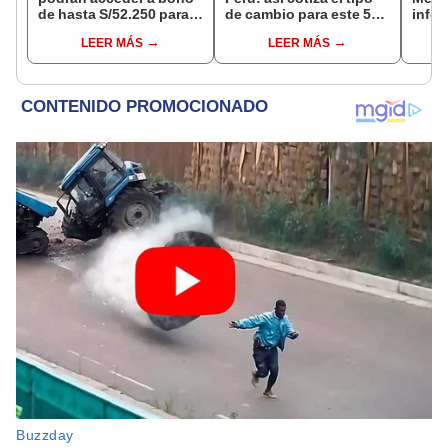
de hasta S/52.250 para
de cambio para este 5
infor
comprar vivienda tras
de agosto
del t
LEER MÁS
LEER MÁS
nuevo reglamento
afect