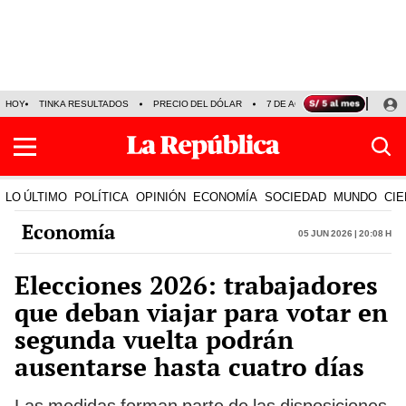
HOY
TINKA RESULTADOS
PRECIO DEL DÓLAR
7 DE AGOSTO
OLLANTA H
LO ÚLTIMO
POLÍTICA
OPINIÓN
ECONOMÍA
SOCIEDAD
MUNDO
CIE
Economía
05 Jun 2026 | 20:08 h
Elecciones 2026: trabajadores
que deban viajar para votar en
segunda vuelta podrán
ausentarse hasta cuatro días