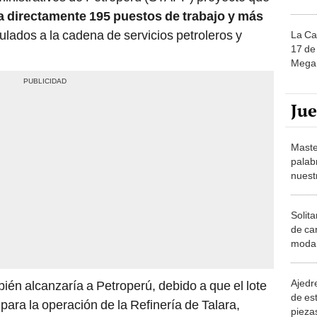
ía directamente 195 puestos de trabajo y más
ulados a la cadena de servicios petroleros y
La Ca
17 de 
Mega 
Ju
Maste
palab
nuest
Solita
de ca
moda.
demue
Ajedre
ién alcanzaría a Petroperú, debido a que el lote
de es
 para la operación de la Refinería de Talara,
piezas