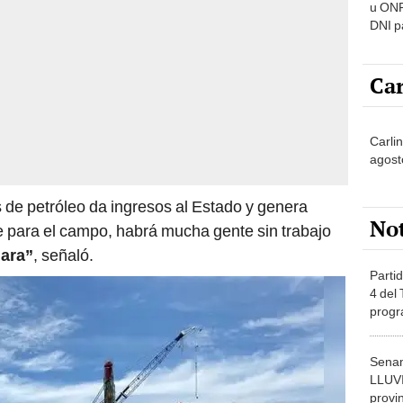
u ONP
DNI p
pensi
Car
Carli
agost
s de petróleo da ingresos al Estado y genera
No
e para el campo, habrá mucha gente sin trabajo
lara”
, señaló.
Partid
4 del
progr
dónde
Senam
LLUV
provi