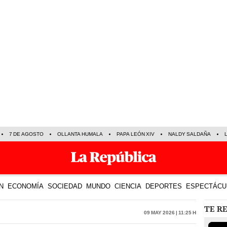
7 DE AGOSTO
OLLANTA HUMALA
PAPA LEÓN XIV
NALDY SALDAÑA
N
ECONOMÍA
SOCIEDAD
MUNDO
CIENCIA
DEPORTES
ESPECTÁCU
TE R
09 May 2026 | 11:25 h