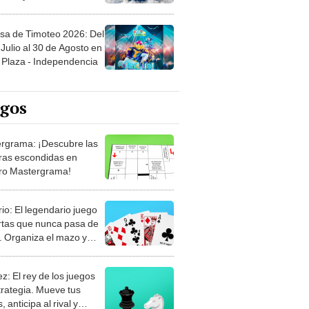
sa de Timoteo 2026: Del
Julio al 30 de Agosto en
Plaza - Independencia
egos
rgrama: ¡Descubre las
ras escondidas en
ro Mastergrama!
rio: El legendario juego
rtas que nunca pasa de
 Organiza el mazo y
stra tu habilidad.
z: El rey de los juegos
trategia. Mueve tus
, anticipa al rival y