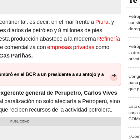
Te 
Petro
continental, es decir, en el mar frente a
Piura
, y
cuest
derog
s diarios de petróleo y 8 millones de pies
privat
e esta producción abastece a la moderna
Refinería
Petro
se comercializa con
empresas privadas
como
la de
Gas Pariñas.
privat
ombró en el BCR a un presidente a su antojo y a
Congr
paso 
que p
xgerente general de Perupetro, Carlos Vives
 paralización no solo afectaría a Petroperú, sino
Esto 
ue reciben recursos de la actividad petrolera.
casa 
COMA
otros 
NOR
¿Cómo