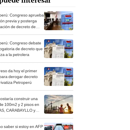
puede interesar
perú: Congreso aprueba
ión previa y posterga
ación de decreto de
ización
perú: Congreso debate
rogatoria de decreto que
iza a la petrolera
eso da hoy el primer
para derogar decreto
rivatiza Petroperú
costaría construir una
de 100m2 y 2 pisos en
S, CARABAYLLO y
distritos de LIMA
TE
 saber si estoy en AFP