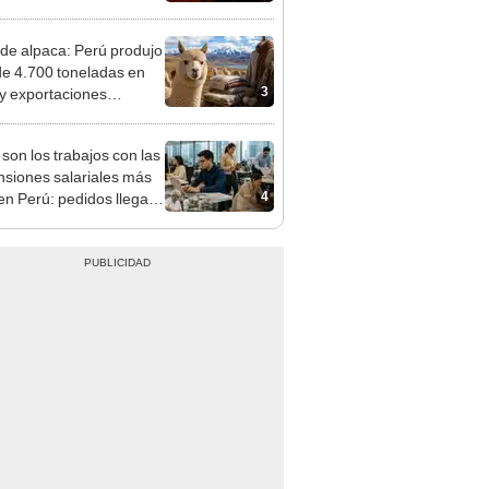
jadores y empresas?
 de alpaca: Perú produjo
e 4.700 toneladas en
3
y exportaciones
eron 9,1%
 son los trabajos con las
nsiones salariales más
4
 en Perú: pedidos llegan
 S/12.000