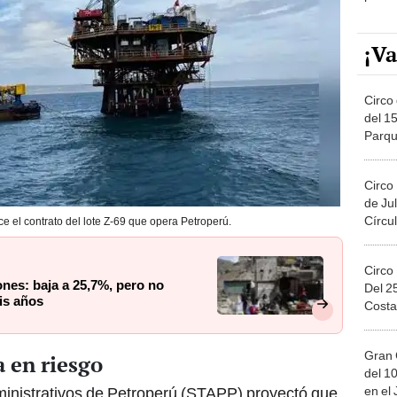
¡Va
Circo 
del 15
Parqu
Migue
Circo
de Jul
Círcul
 el contrato del lote Z-69 que opera Petroperú.
Circo
ones: baja a 25,7%, pero no
Del 2
is años
Costa
Gran 
 en riesgo
del 10
en el
ministrativos de Petroperú (STAPP) proyectó que