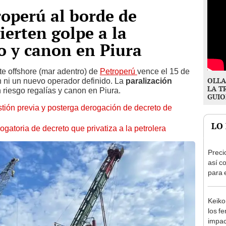
roperú al borde de
ierten golpe a la
o y canon en Piura
lote offshore (mar adentro) de
Petroperú
vence el 15 de
OLLA
 ni un nuevo operador definido. La
paralización
LA T
 riesgo regalías y canon en Piura.
GUIO
ión previa y posterga derogación de decreto de
LO
gatoria de decreto que privatiza a la petrolera
Preci
así co
para 
Keiko
los f
impac