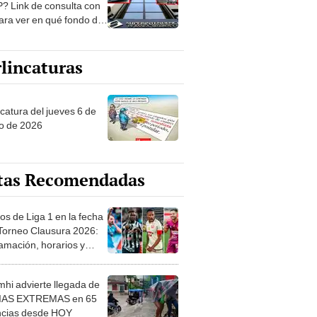
? Link de consulta con
ara ver en qué fondo de
ones estás
lincaturas
ncatura del jueves 6 de
o de 2026
tas Recomendadas
os de Liga 1 en la fecha
 Torneo Clausura 2026:
amación, horarios y
 ver
hi advierte llegada de
IAS EXTREMAS en 65
ncias desde HOY