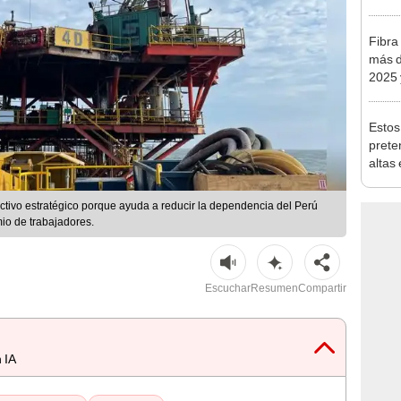
traba
Fibra
más d
2025 
creci
Estos
prete
altas
hasta
activo estratégico porque ayuda a reducir la dependencia del Perú
io de trabajadores.
Escuchar
Resumen
Compartir
 IA