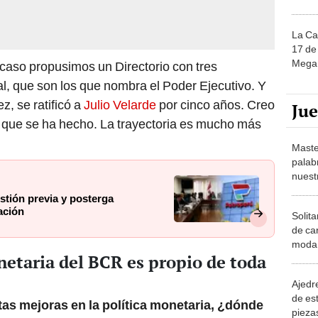
La Ca
17 de 
Mega 
i caso propusimos un Directorio con tres
nal, que son los que nombra el Poder Ejecutivo. Y
z, se ratificó a
Julio Velarde
por cinco años. Creo
Ju
o que se ha hecho. La trayectoria es mucho más
Maste
palab
nuest
tión previa y posterga
ación
Solita
de ca
moda.
onetaria del BCR es propio de toda
demue
Ajedre
de es
tas mejoras en la política monetaria, ¿dónde
piezas