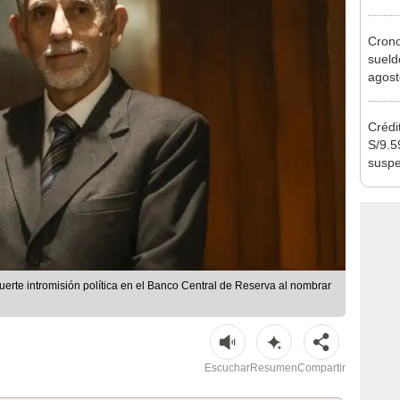
agost
Cron
sueld
agost
Nació
depós
Crédi
S/9.5
susp
poste
erte intromisión política en el Banco Central de Reserva al nombrar
Escuchar
Resumen
Compartir