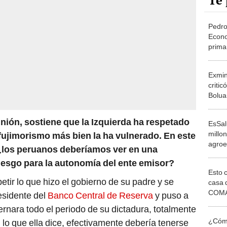
Te 
Pedro
Econo
prima
gener
desig
Exmin
critic
Boluar
"Era 
conoc
nión, sostiene que la Izquierda ha respetado
EsSal
millo
fujimorismo más bien la ha vulnerado. En este
agroe
¿los peruanos deberíamos ver en una
riesgo para la autonomía del ente emisor?
Esto 
etir lo que hizo el gobierno de su padre y se
casa 
COMA
residente del
Banco Central de Reserva
y puso a
otros 
ernara todo el periodo de su dictadura, totalmente
NOR
¿Cómo
 lo que ella dice, efectivamente debería tenerse