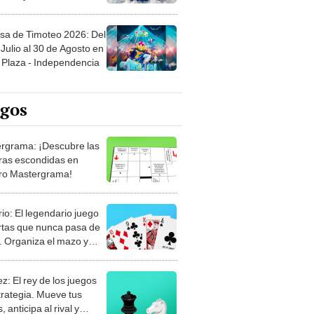
sa de Timoteo 2026: Del
Julio al 30 de Agosto en
Plaza - Independencia
egos
rgrama: ¡Descubre las
ras escondidas en
ro Mastergrama!
rio: El legendario juego
rtas que nunca pasa de
 Organiza el mazo y
stra tu habilidad.
z: El rey de los juegos
trategia. Mueve tus
, anticipa al rival y