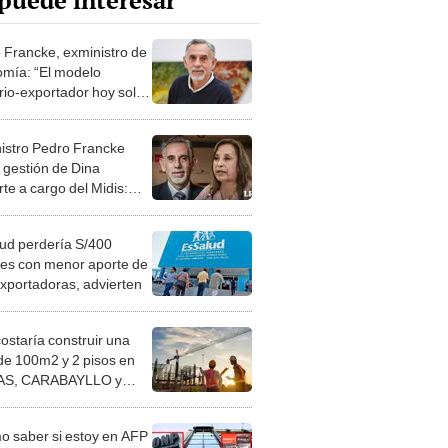
puede interesar
 Francke, exministro de
mía: “El modelo
rio-exportador hoy solo
a bajo crecimiento y alta
ualdad”
istro Pedro Francke
ó gestión de Dina
te a cargo del Midis:
sabido que ella no
ía del tema"
ud perdería S/400
nes con menor aporte de
xportadoras, advierten
costaría construir una
de 100m2 y 2 pisos en
S, CARABAYLLO y
distritos de LIMA
TE
 saber si estoy en AFP