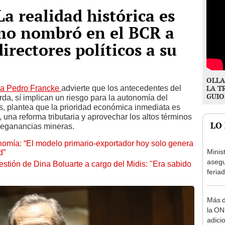
a realidad histórica es
smo nombró en el BCR a
irectores políticos a su
OLLA
ía Pedro Francke
advierte que los antecedentes del
LA T
GUIO
erda, sí implican un riesgo para la autonomía del
 plantea que la prioridad económica inmediata es
, una reforma tributaria y aprovechar los altos términos
LO
reganancias mineras.
omía: “El modelo primario-exportador hoy solo genera
Minis
d”
asegu
estión de Dina Boluarte a cargo del Midis: "Era sabido
feria
se au
Más d
la ON
adici