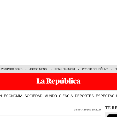
A VS SPORT BOYS
JORGE MESSI
KENJI FUJIMORI
PRECIO DEL DÓLAR
F
N
ECONOMÍA
SOCIEDAD
MUNDO
CIENCIA
DEPORTES
ESPECTÁCU
TE R
08 May 2026 | 15:31 h