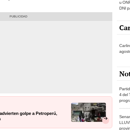
u ONP
DNI p
pensi
Car
Carli
agost
No
Partid
4 del
progr
dónde
 advierten golpe a Petroperú,
Senam
a
LLUV
provi