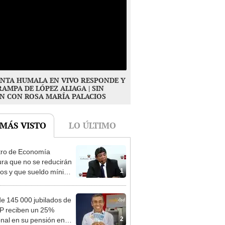
NTA HUMALA EN VIVO RESPONDE Y
RAMPA DE LÓPEZ ALIAGA | SIN
N CON ROSA MARÍA PALACIOS
 MÁS VISTO
LO ÚLTIMO
tro de Economía
ra que no se reducirán
1
dos y que sueldo mínimo
mentará en dos etapas
e 145 000 jubilados de
P reciben un 25%
2
onal en su pensión en