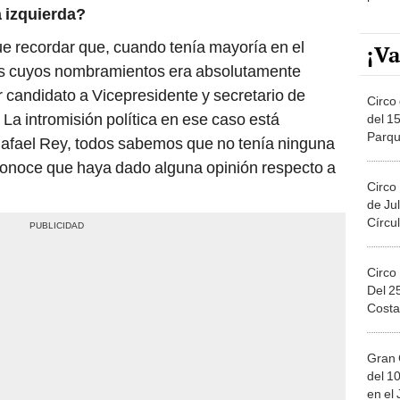
 izquierda?
ue recordar que, cuando tenía mayoría en el
¡Va
es cuyos nombramientos era absolutamente
or candidato a Vicepresidente y secretario de
Circo 
La intromisión política en ese caso está
del 15
Parqu
 Rafael Rey, todos sabemos que no tenía ninguna
Migue
 conoce que haya dado alguna opinión respecto a
Circo
de Jul
Círcul
Circo
Del 2
Costa
Gran 
del 10
en el