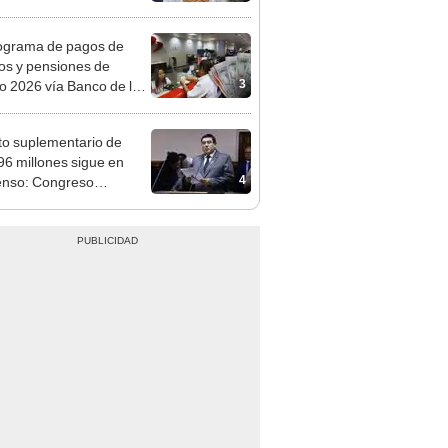
o
ograma de pagos de
os y pensiones de
3
o 2026 vía Banco de la
n: conoce las fechas de
ito
to suplementario de
96 millones sigue en
4
enso: Congreso
rga otra vez el debate