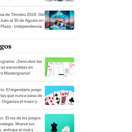
sa de Timoteo 2026: Del
Julio al 30 de Agosto en
Plaza - Independencia
egos
rgrama: ¡Descubre las
ras escondidas en
ro Mastergrama!
rio: El legendario juego
rtas que nunca pasa de
 Organiza el mazo y
stra tu habilidad.
z: El rey de los juegos
trategia. Mueve tus
, anticipa al rival y