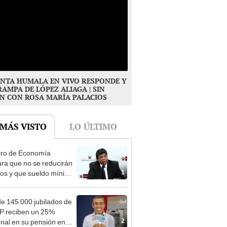
NTA HUMALA EN VIVO RESPONDE Y
RAMPA DE LÓPEZ ALIAGA | SIN
N CON ROSA MARÍA PALACIOS
 MÁS VISTO
LO ÚLTIMO
tro de Economía
ra que no se reducirán
1
dos y que sueldo mínimo
mentará en dos etapas
e 145 000 jubilados de
P reciben un 25%
2
onal en su pensión en