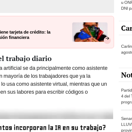
u ONP
DNI p
pensi
Car
ene tarjeta de crédito: la
sión financiera
Carli
agost
l trabajo diario
a artificial se da principalmente como asistente
No
ran mayoría de los trabajadores que ya la
o usa como asistente virtual, mientras que un
Partid
en sus labores para escribir códigos o
4 del
progr
dónde
Senam
LLUV
provi