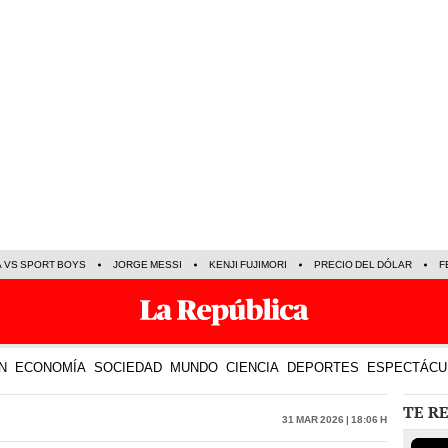
A VS SPORT BOYS
JORGE MESSI
KENJI FUJIMORI
PRECIO DEL DÓLAR
F
N
ECONOMÍA
SOCIEDAD
MUNDO
CIENCIA
DEPORTES
ESPECTÁCU
TE R
31 Mar 2026 | 18:06 h