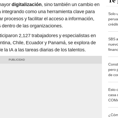
Te 
mayor
digitalización
, sino también un cambio en
stá integrando como una herramienta clave para
Solo 
r procesos y facilitar el acceso a información,
perua
crédit
s dentro de las organizaciones.
frena 
ticiparon 2,127 trabajadores y especialistas en
SBS a
tina, Chile, Ecuador y Panamá, se explora de
nuevo
la IA a las tareas diarias de los talentos.
finan
Constr
pero p
de co
traba
Esto 
casa 
COMA
otros 
NOR
¿Cómo