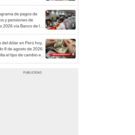
o
ograma de pagos de
os y pensiones de
3
o 2026 vía Banco de la
n: conoce las fechas de
ito
o del dólar en Perú hoy,
o 8 de agosto de 2026:
4
lta el tipo de cambio en
s, casas de cambio y
formas digitales