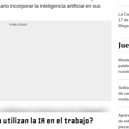
o incorporar la inteligencia artificial en sus
La Ca
17 de 
Mega 
Ju
Maste
palab
nuest
Solita
de ca
moda.
demue
Ajedre
de es
piezas