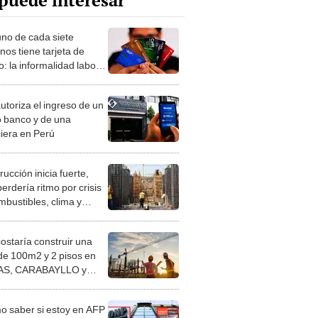
puede interesar
uno de cada siete
nos tiene tarjeta de
o: la informalidad laboral
la inclusión financiera
utoriza el ingreso de un
 banco y de una
ciera en Perú
ucción inicia fuerte,
erdería ritmo por crisis
mbustibles, clima y
s en proyectos
costaría construir una
de 100m2 y 2 pisos en
S, CARABAYLLO y
distritos de LIMA
TE
 saber si estoy en AFP