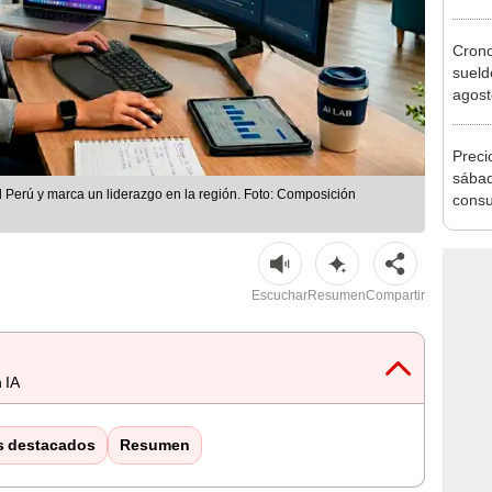
agost
Cron
sueld
agost
Nació
depós
Preci
sábad
el Perú y marca un liderazgo en la región. Foto: Composición
consu
banco
plata
Escuchar
Resumen
Compartir
 IA
s destacados
Resumen