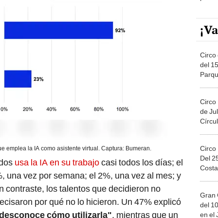
¡Va
Circo 
del 15
Parqu
Migue
Circo
de Jul
Círcul
Circo
e emplea la IA como asistente virtual. Captura: Bumeran.
Del 2
ados
usa la IA en su trabajo
casi todos los días; el
Costa
4%, una vez por semana; el 2%, una vez al mes; y
n contraste, los talentos que decidieron no
Gran 
recisaron por qué no lo hicieron. Un 47% explicó
del 10
desconoce cómo utilizarla"
, mientras que un
en el