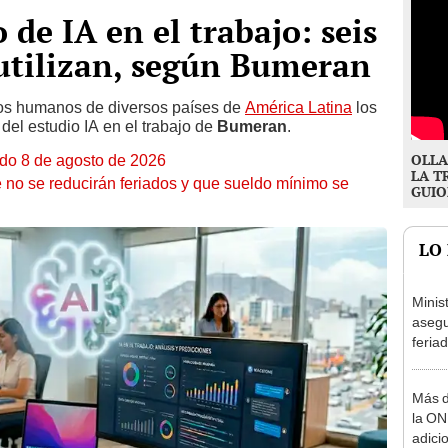
o de IA en el trabajo: seis
 utilizan, según Bumeran
os humanos de diversos países de
América Latina
los
del estudio IA en el trabajo de
Bumeran
.
OLLA
ado 8 de agosto de 2026
LA T
 no se reducirán feriados y que sueldo mínimo se
GUIO
LO
Minis
asegu
feria
se au
Más d
la ON
adici