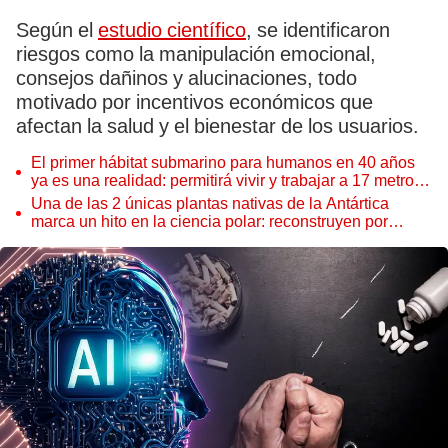
Según el
estudio científico
, se identificaron
riesgos como la manipulación emocional,
consejos dañinos y alucinaciones, todo
motivado por incentivos económicos que
afectan la salud y el bienestar de los usuarios.
El primer hábitat submarino para humanos en 40 años
ya es una realidad: permitirá vivir y trabajar a 17 metros
de profundidad
Una de las 2 únicas plantas nativas de la Antártica
marca un hito en la ciencia polar: reconstruyen por
primera vez todo su ADN