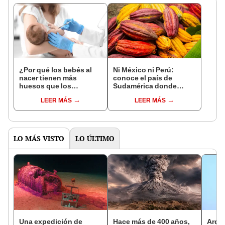
¿Por qué los bebés al
Ni México ni Perú:
nacer tienen más
conoce el país de
huesos que los
Sudamérica donde
adultos?
nació el cacao, según
LEER MÁS
LEER MÁS
estudio
LO MÁS VISTO
LO ÚLTIMO
Una expedición de
Hace más de 400 años,
Arqu