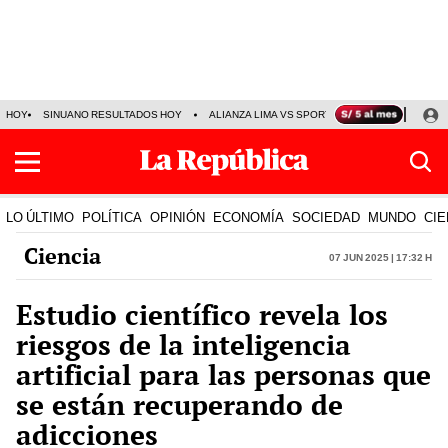
HOY
SINUANO RESULTADOS HOY
ALIANZA LIMA VS SPORT BOYS
JORGE MES
LO ÚLTIMO
POLÍTICA
OPINIÓN
ECONOMÍA
SOCIEDAD
MUNDO
CIE
Ciencia
07 Jun 2025 | 17:32 h
Estudio científico revela los
riesgos de la inteligencia
artificial para las personas que
se están recuperando de
adicciones