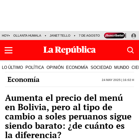
HOY
OLLANTA HUMALA
JANET TELLO
7 DE AGOSTO
TINKA RESULTADOS
LO ÚLTIMO
POLÍTICA
OPINIÓN
ECONOMÍA
SOCIEDAD
MUNDO
CIE
Economía
24 May 2025 | 16:02 h
Aumenta el precio del menú
en Bolivia, pero al tipo de
cambio a soles peruanos sigue
siendo barato: ¿de cuánto es
la diferencia?