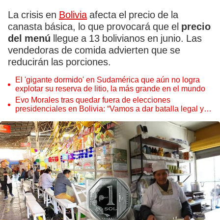
La crisis en
Bolivia
afecta el precio de la
canasta básica, lo que provocará que el
precio
del menú
llegue a 13 bolivianos en junio. Las
vendedoras de comida advierten que se
reducirán las porciones.
El 'gigante dormido' en Sudamérica que aún no logra
explotar su reserva de litio, la más grande en el mundo
Evo Morales tras quedar fuera de elecciones
presidenciales en Bolivia: “Vamos a dar batalla legal y
social”