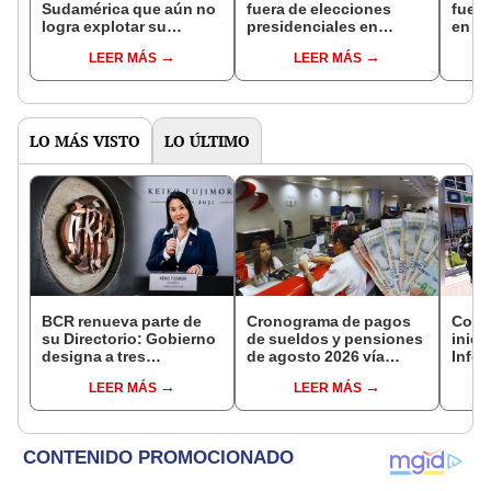
Sudamérica que aún no
fuera de elecciones
fuera
logra explotar su
presidenciales en
en Bo
reserva de litio, la más
Bolivia: “Vamos a dar
inscr
LEER MÁS
LEER MÁS
grande en el mundo
batalla legal y social”
presi
LO MÁS VISTO
LO ÚLTIMO
BCR renueva parte de
Cronograma de pagos
Congr
su Directorio: Gobierno
de sueldos y pensiones
inici
designa a tres
de agosto 2026 vía
Info
representantes del
Banco de la Nación:
afect
LEER MÁS
LEER MÁS
Ejecutivo
conoce las fechas de
pand
depósito