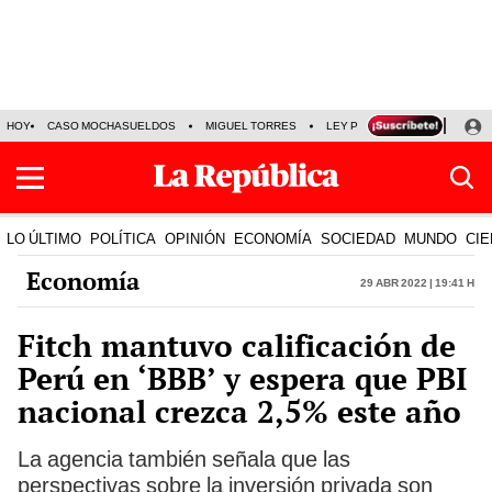
HOY
CASO MOCHASUELDOS
MIGUEL TORRES
LEY PULPÍN
PRECIO DEL
LO ÚLTIMO
POLÍTICA
OPINIÓN
ECONOMÍA
SOCIEDAD
MUNDO
CIE
Economía
29 Abr 2022 | 19:41 h
Fitch mantuvo calificación de
Perú en ‘BBB’ y espera que PBI
nacional crezca 2,5% este año
La agencia también señala que las
perspectivas sobre la inversión privada son