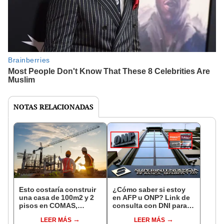
NOTAS RELACIONADAS
Esto costaría construir
¿Cómo saber si estoy
una casa de 100m2 y 2
en AFP u ONP? Link de
pisos en COMAS,
consulta con DNI para
CARABAYLLO y otros
ver en qué fondo de
LEER MÁS
LEER MÁS
distritos de LIMA
pensiones estás