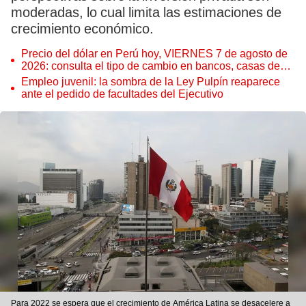
moderadas, lo cual limita las estimaciones de
crecimiento económico.
Precio del dólar en Perú hoy, VIERNES 7 de agosto de
2026: consulta el tipo de cambio en bancos, casas de
cambio y plataformas digitales
Empleo juvenil: la sombra de la Ley Pulpín reaparece
ante el pedido de facultades del Ejecutivo
Para 2022 se espera que el crecimiento de América Latina se desacelere a