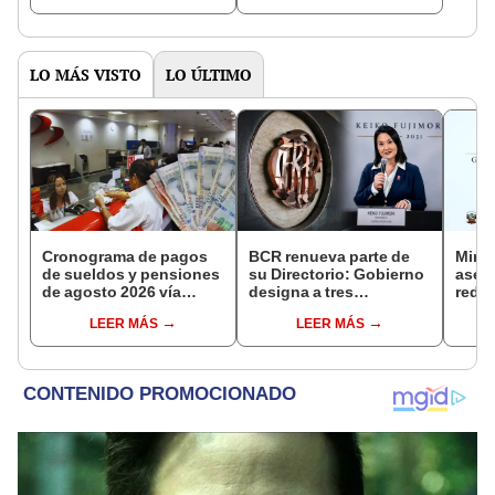
NORTE
LO MÁS VISTO
LO ÚLTIMO
Cronograma de pagos
BCR renueva parte de
Mini
de sueldos y pensiones
su Directorio: Gobierno
aseg
de agosto 2026 vía
designa a tres
reduc
Banco de la Nación:
representantes del
suel
LEER MÁS
LEER MÁS
conoce las fechas de
Ejecutivo
aume
depósito
etap