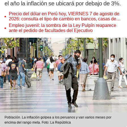
el año la inflación se ubicará por debajo de 3%.
Precio del dólar en Perú hoy, VIERNES 7 de agosto de
2026: consulta el tipo de cambio en bancos, casas de
cambio y plataformas digitales
Empleo juvenil: la sombra de la Ley Pulpín reaparece
ante el pedido de facultades del Ejecutivo
Población. La inflación golpea a los peruanos y van varios meses por
encima del rango meta. Foto: La República