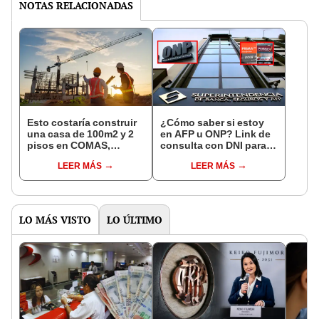
NOTAS RELACIONADAS
Esto costaría construir
¿Cómo saber si estoy
una casa de 100m2 y 2
en AFP u ONP? Link de
pisos en COMAS,
consulta con DNI para
CARABAYLLO y otros
ver en qué fondo de
LEER MÁS
LEER MÁS
distritos de LIMA
pensiones estás
NORTE
LO MÁS VISTO
LO ÚLTIMO