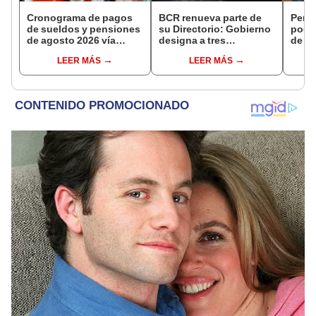
Cronograma de pagos
BCR renueva parte de
Perso
de sueldos y pensiones
su Directorio: Gobierno
podr
de agosto 2026 vía
designa a tres
de ha
Banco de la Nación:
representantes del
compr
LEER MÁS
LEER MÁS
conoce las fechas de
Ejecutivo
nuev
depósito