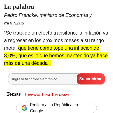
La palabra
Pedro Francke, ministro de Economía y
Finanzas
“Se trata de un efecto transitorio, la inflación va
a regresar en los próximos meses a su rango
meta,
que tiene como tope una inflación de
3,0%, que es lo que hemos mantenido ya hace
más de una década”.
IMPRESA
INEI
INFLACIÓN
Prefiero a La República en
Google