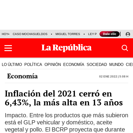
HOY
CASO MOCHASUELDOS
MIGUEL TORRES
LEY PULPÍN
PRECIO DEL
LO ÚLTIMO
POLÍTICA
OPINIÓN
ECONOMÍA
SOCIEDAD
MUNDO
CIE
Economía
02 Ene 2022 | 5:08 h
Inflación del 2021 cerró en
6,43%, la más alta en 13 años
Impacto. Entre los productos que más subieron
está el GLP vehicular y doméstico, aceite
vegetal y pollo. El BCRP proyecta que durante