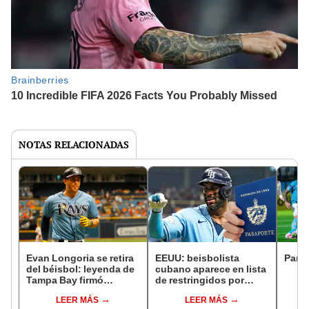
NOTAS RELACIONADAS
Evan Longoria se retira
EEUU: beisbolista
Parti
del béisbol: leyenda de
cubano aparece en lista
Tampa Bay firmó
de restringidos por
contrato de un día para
problemas con
LEER MÁS
LEER MÁS
despedirse de la MLB
pasaporte previo a