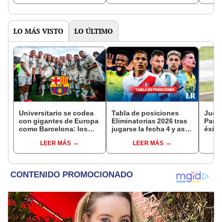
juego de MLB
LO MÁS VISTO
LO ÚLTIMO
Universitario se codea
Tabla de posiciones
Jueg
con gigantes de Europa
Eliminatorias 2026 tras
Para
como Barcelona: los
jugarse la fecha 4 y así
éxito
equipos que fueron
se jugará la jornada 5
LEER MÁS
LEER MÁS
bicampeones en su
centenario