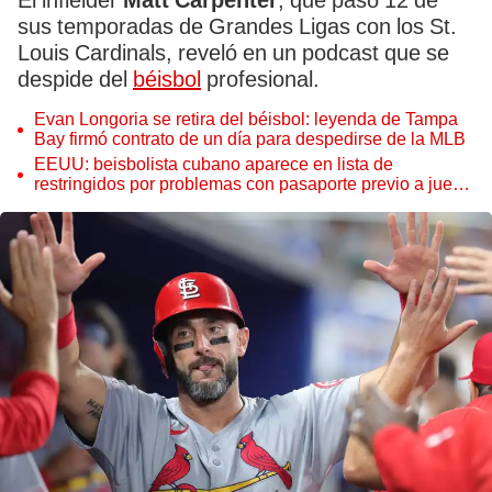
El infielder
Matt Carpenter
, que pasó 12 de
sus temporadas de Grandes Ligas con los St.
Louis Cardinals, reveló en un podcast que se
despide del
béisbol
profesional.
Evan Longoria se retira del béisbol: leyenda de Tampa
Bay firmó contrato de un día para despedirse de la MLB
EEUU: beisbolista cubano aparece en lista de
restringidos por problemas con pasaporte previo a juego
de MLB