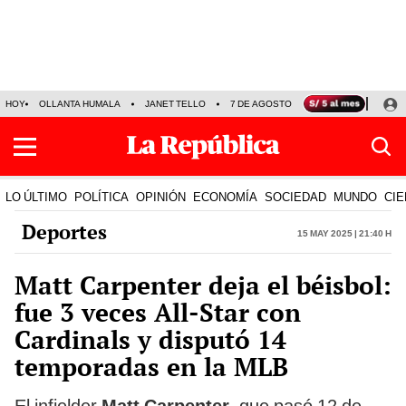
HOY
OLLANTA HUMALA
JANET TELLO
7 DE AGOSTO
TINKA RESULTADOS
LO ÚLTIMO
POLÍTICA
OPINIÓN
ECONOMÍA
SOCIEDAD
MUNDO
CIE
Deportes
15 May 2025 | 21:40 h
Matt Carpenter deja el béisbol:
fue 3 veces All-Star con
Cardinals y disputó 14
temporadas en la MLB