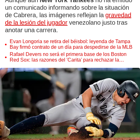
Aunque aún
New York Yankees
no ha emitido
un comunicado informando sobre la situación
de Cabrera, las imágenes reflejan la
gravedad
de la lesión del jugador
venezolano justo tras
anotar una carrera.
Evan Longoria se retira del béisbol: leyenda de Tampa
Bay firmó contrato de un día para despedirse de la MLB
Rafael Devers no será el primera base de los Boston
Red Sox: las razones del 'Carita' para rechazar la
propuesta