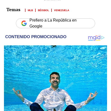
MLB
BÉISBOL
VENEZUELA
Prefiero a La República en
Google