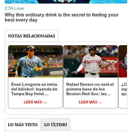
NOTAS RELACIONADAS
Evan Longoria se retira
Rafael Devers no será el
¿Cub
del béisbol: leyenda de
primera base de los
equi
Tampa Bay firmó
Boston Red Sox: las
que R
contrato de un día para
razones del 'Carita' para
papa 
LEER MÁS
LEER MÁS
despedirse de la MLB
rechazar la propuesta
fanát
LO MÁS VISTO
LO ÚLTIMO