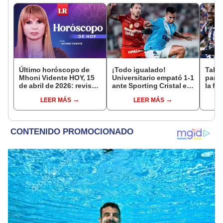
Último horóscopo de
¡Todo igualado!
Tabla
Mhoni Vidente HOY, 15
Universitario empató 1-1
parti
de abril de 2026: revisa
ante Sporting Cristal en
la fe
las predicciones de tu
el estadio Monumental
Claus
LEER MÁS
LEER MÁS
signo y entérate si te
por el Torneo Clausura
del 
espera un día
de la Liga 1 2026
afortunado