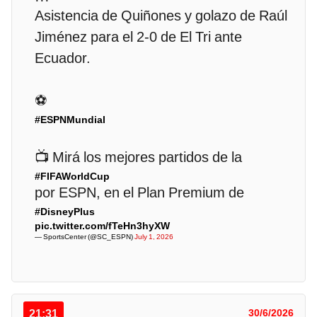
Asistencia de Quiñones y golazo de Raúl
Jiménez para el 2-0 de El Tri ante
Ecuador.
⚽
#ESPNMundial
📺 Mirá los mejores partidos de la
#FIFAWorldCup
por ESPN, en el Plan Premium de
#DisneyPlus
pic.twitter.com/fTeHn3hyXW
— SportsCenter (@SC_ESPN)
July 1, 2026
21:31
30/6/2026