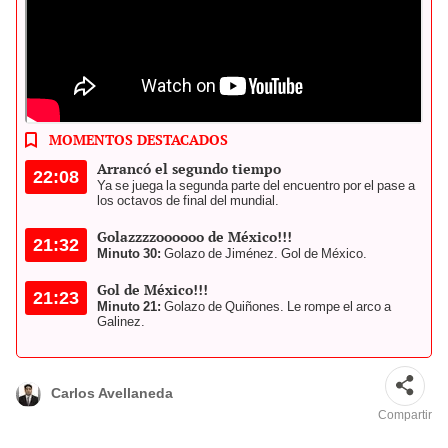
México y Ecuador se enfrentan por los 16avos de final del Mundial
2026. Foto: DSports | AFP
MOMENTOS DESTACADOS
Arrancó el segundo tiempo
22:08
Ya se juega la segunda parte del encuentro por el pase a
los octavos de final del mundial.
Golazzzzoooooo de México!!!
21:32
Minuto 30:
Golazo de Jiménez. Gol de México.
Gol de México!!!
21:23
Minuto 21:
Golazo de Quiñones. Le rompe el arco a
Galinez.
Carlos Avellaneda
Compartir