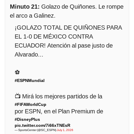
Minuto 21:
Golazo de Quiñones. Le rompe
el arco a Galinez.
¡GOLAZO TOTAL DE QUIÑONES PARA
EL 1-0 DE MÉXICO CONTRA
ECUADOR! Atención al pase justo de
Alvarado...
⚽
#ESPNMundial
📺 Mirá los mejores partidos de la
#FIFAWorldCup
por ESPN, en el Plan Premium de
#DisneyPlus
pic.twitter.com/7i66xTNEsR
— SportsCenter (@SC_ESPN)
July 1, 2026