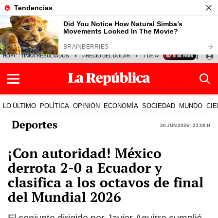
HOY
TINKA RESULTADOS
PRECIO DEL DÓLAR
7 DE AGOSTO
OLLANTA H
LO ÚLTIMO
POLÍTICA
OPINIÓN
ECONOMÍA
SOCIEDAD
MUNDO
CIE
Deportes
30 Jun 2026 | 23:08 h
¡Con autoridad! México
derrota 2-0 a Ecuador y
clasifica a los octavos de final
del Mundial 2026