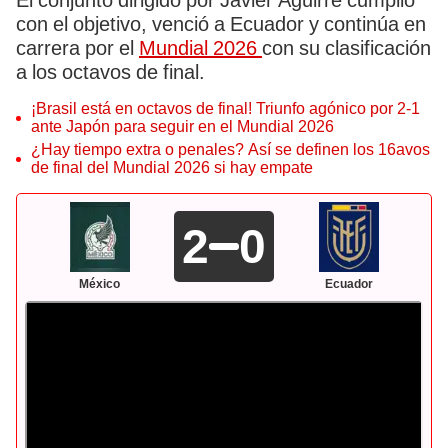
El conjunto dirigido por Javier Aguirre cumplió
con el objetivo, venció a Ecuador y continúa en
carrera por el
Mundial 2026
con su clasificación
a los octavos de final.
¡Brasil está en octavos de final! Triunfo agónico por 2-1
ante Japón para seguir en el Mundial 2026
¿Hay tiempo extra o penales? Así se definen los 16avos
de final del Mundial 2026 si hay empate
2
0
México
Ecuador