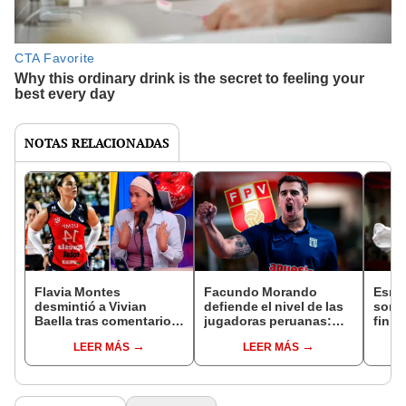
NOTAS RELACIONADAS
Flavia Montes
Facundo Morando
Esme
desmintió a Vivian
defiende el nivel de las
sorpr
Baella tras comentarios
jugadoras peruanas:
fin d
sobre supuesta
"Me sorprende cuando
Alian
LEER MÁS
LEER MÁS
incorporación a Alianza
dicen que no entrenan o
mi úl
Lima: "No permitiré que
no son disciplinadas"
desprestigie mi imagen"