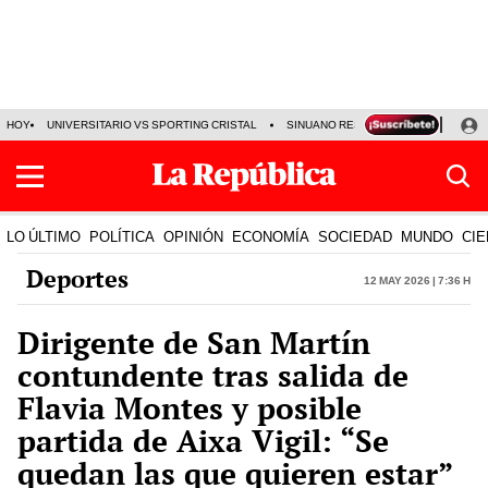
HOY
UNIVERSITARIO VS SPORTING CRISTAL
SINUANO RESULTADOS HOY
CA
LO ÚLTIMO
POLÍTICA
OPINIÓN
ECONOMÍA
SOCIEDAD
MUNDO
CIE
Deportes
12 May 2026 | 7:36 h
Dirigente de San Martín
contundente tras salida de
Flavia Montes y posible
partida de Aixa Vigil: “Se
quedan las que quieren estar”