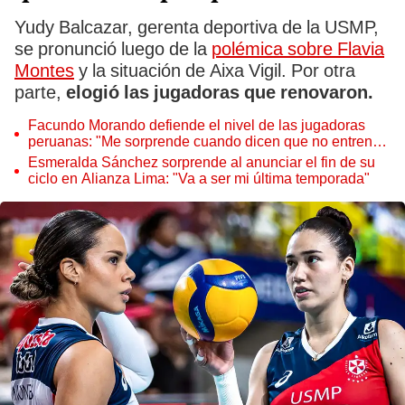
Yudy Balcazar, gerenta deportiva de la USMP,
se pronunció luego de la
polémica sobre Flavia
Montes
y la situación de Aixa Vigil. Por otra
parte,
elogió las jugadoras que renovaron.
Facundo Morando defiende el nivel de las jugadoras
peruanas: "Me sorprende cuando dicen que no entrenan
o no son disciplinadas"
Esmeralda Sánchez sorprende al anunciar el fin de su
ciclo en Alianza Lima: "Va a ser mi última temporada"