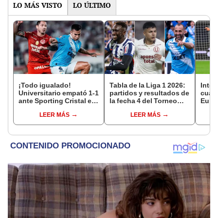
LO MÁS VISTO
LO ÚLTIMO
¡Todo igualado!
Tabla de la Liga 1 2026:
Inter
Universitario empató 1-1
partidos y resultados de
cuart
ante Sporting Cristal en
la fecha 4 del Torneo
Europ
el estadio Monumental
Clausura y posiciones
vence
LEER MÁS
LEER MÁS
por el Torneo Clausura
del Acumulado
[RES
de la Liga 1 2026