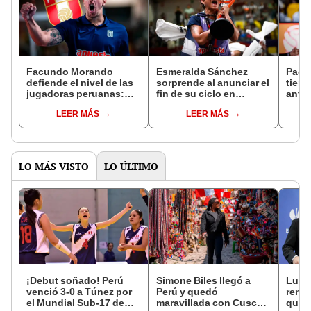
Facundo Morando
Esmeralda Sánchez
Paola
defiende el nivel de las
sorprende al anunciar el
tiene
jugadoras peruanas:
fin de su ciclo en
ante 
"Me sorprende cuando
Alianza Lima: "Va a ser
final
LEER MÁS
LEER MÁS
dicen que no entrenan o
mi última temporada"
de Vó
no son disciplinadas"
extra
LO MÁS VISTO
LO ÚLTIMO
¡Debut soñado! Perú
Simone Biles llegó a
Luis 
venció 3-0 a Túnez por
Perú y quedó
renun
el Mundial Sub-17 de
maravillada con Cusco:
quien