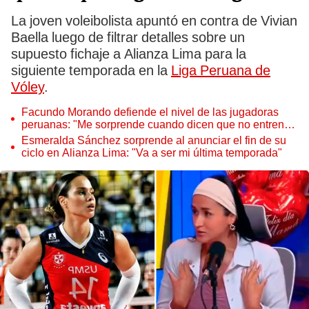
La joven voleibolista apuntó en contra de Vivian
Baella luego de filtrar detalles sobre un
supuesto fichaje a Alianza Lima para la
siguiente temporada en la
Liga Peruana de
Vóley
.
Facundo Morando defiende el nivel de las jugadoras
peruanas: "Me sorprende cuando dicen que no entrenan
o no son disciplinadas"
Esmeralda Sánchez sorprende al anunciar el fin de su
ciclo en Alianza Lima: "Va a ser mi última temporada"