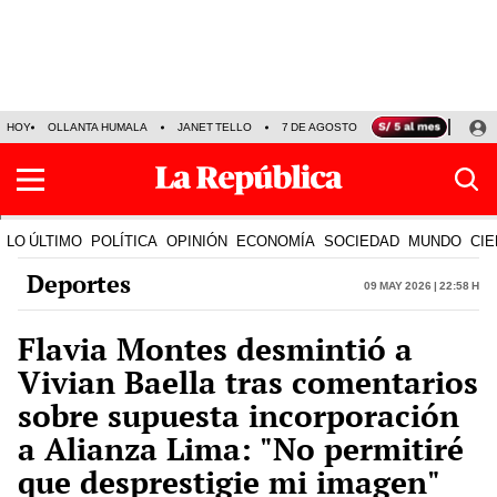
HOY
OLLANTA HUMALA
JANET TELLO
7 DE AGOSTO
TINKA RESULTADOS
LO ÚLTIMO
POLÍTICA
OPINIÓN
ECONOMÍA
SOCIEDAD
MUNDO
CIE
Deportes
09 May 2026 | 22:58 h
Flavia Montes desmintió a
Vivian Baella tras comentarios
sobre supuesta incorporación
a Alianza Lima: "No permitiré
que desprestigie mi imagen"