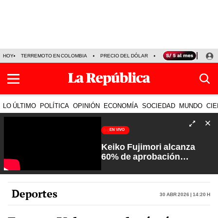
HOY
TERREMOTO EN COLOMBIA
PRECIO DEL DÓLAR
KEIKO FUJIMORI
P
LO ÚLTIMO
POLÍTICA
OPINIÓN
ECONOMÍA
SOCIEDAD
MUNDO
CIE
EN VIVO
Keiko Fujimori alcanza
60% de aprobación
ciudadana | Sin Guion con
Rosa María Palacios
Deportes
30 Abr 2026 | 14:20 h