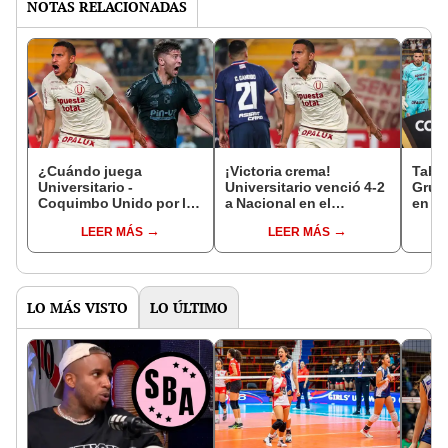
NOTAS RELACIONADAS
¿Cuándo juega
¡Victoria crema!
Tabla
Universitario -
Universitario venció 4-2
Grupo
Coquimbo Unido por la
a Nacional en el
en C
Copa Libertadores
Monumental y sumó su
2026:
LEER MÁS
LEER MÁS
2026? Fecha, hora y
primer triunfo en la
parti
canal confirmado
Copa Libertadores 2026
LO MÁS VISTO
LO ÚLTIMO