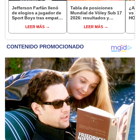
Jefferson Farfán llenó
Tabla de posiciones
¿A qu
de elogios a jugador de
Mundial de Vóley Sub 17
vs Fi
Sport Boys tras empate
2026: resultados y
HOY p
ante Alianza Lima:
partidos de Perú en fase
17 de
LEER MÁS
LEER MÁS
"Ojalá puedas volver
de grupos
pronto a tu casa"