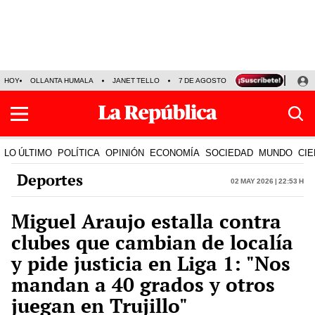
HOY
OLLANTA HUMALA
JANET TELLO
7 DE AGOSTO
TINKA RESULTADOS
LO ÚLTIMO
POLÍTICA
OPINIÓN
ECONOMÍA
SOCIEDAD
MUNDO
CIE
Deportes
02 May 2026 | 22:53 h
Miguel Araujo estalla contra
clubes que cambian de localía
y pide justicia en Liga 1: "Nos
mandan a 40 grados y otros
juegan en Trujillo"