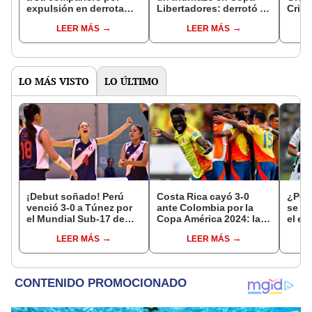
expulsión en derrota
Libertadores: derrotó 2-
Crist
ante Sporting Cristal:
0 a Junior para meterse
Liber
LEER MÁS
LEER MÁS
"Arruinó todo"
en zona de clasificación
resul
la fe
LO MÁS VISTO
LO ÚLTIMO
¡Debut soñado! Perú
Costa Rica cayó 3-0
¿Por
venció 3-0 a Túnez por
ante Colombia por la
se vo
el Mundial Sub-17 de
Copa América 2024: la
el em
Vóley 2026
Tricolor está en cuartos
ante
LEER MÁS
LEER MÁS
de final