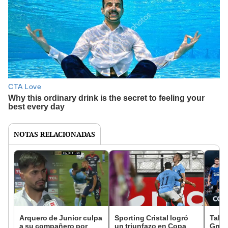
NOTAS RELACIONADAS
Arquero de Junior culpa
Sporting Cristal logró
Tabla
a su compañero por
un triunfazo en Copa
Grup