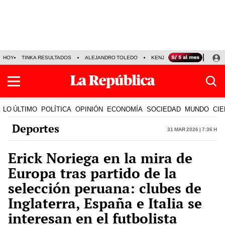
HOY
TINKA RESULTADOS
ALEJANDRO TOLEDO
KENJI FUJIMORI
PRECIO
LO ÚLTIMO
POLÍTICA
OPINIÓN
ECONOMÍA
SOCIEDAD
MUNDO
CIE
Deportes
31 Mar 2026 | 7:36 h
Erick Noriega en la mira de
Europa tras partido de la
selección peruana: clubes de
Inglaterra, España e Italia se
interesan en el futbolista