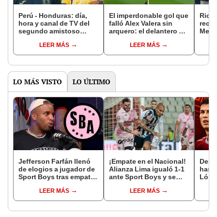
Perú - Honduras: día,
El imperdonable gol que
Ricar
hora y canal de TV del
falló Alex Valera sin
reco
segundo amistoso
arquero: el delantero no
Mene
internacional en fecha
pudo anotar el
la se
LEER MÁS
LEER MÁS
FIFA 2026
descuento de Perú ante
"Log
Senegal
una 
LO MÁS VISTO
LO ÚLTIMO
Jefferson Farfán llenó
¡Empate en el Nacional!
Desde
de elogios a jugador de
Alianza Lima igualó 1-1
hast
Sport Boys tras empate
ante Sport Boys y se
López
ante Alianza Lima:
mantiene en el primer
de F
LEER MÁS
LEER MÁS
"Ojalá puedas volver
lugar del Torneo
Euro
pronto a tu casa"
Clausura 2026