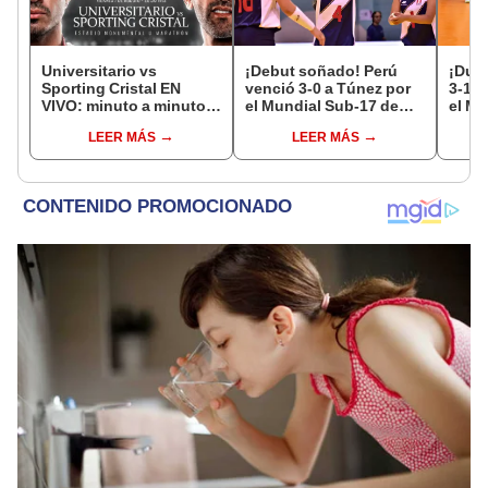
Universitario vs
¡Debut soñado! Perú
¡Dura
Sporting Cristal EN
venció 3-0 a Túnez por
3-1 a
VIVO: minuto a minuto
el Mundial Sub-17 de
el Mu
del partido por el Torneo
Vóley 2026
17
LEER MÁS
LEER MÁS
Clausura de la Liga 1
2026