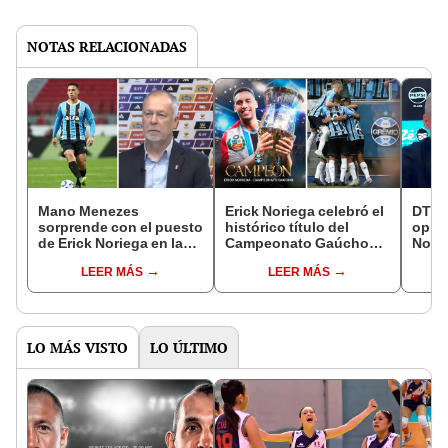
NOTAS RELACIONADAS
Mano Menezes
Erick Noriega celebró el
DT de
sorprende con el puesto
histórico título del
opini
de Erick Noriega en la
Campeonato Gaúcho
Norie
selección peruana: "Ha
2026 con Gremio: anotó
prime
LEER MÁS
LEER MÁS
evolucionado
asistencia y gritó
"Se 
atléticamente"
campeón
poco
LO MÁS VISTO
LO ÚLTIMO