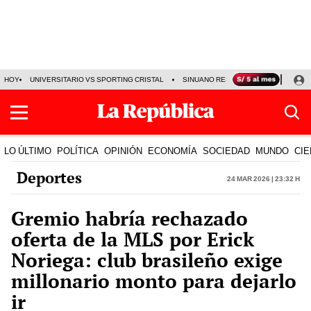
HOY
UNIVERSITARIO VS SPORTING CRISTAL
SINUANO RESULTADOS HOY
CA
LO ÚLTIMO
POLÍTICA
OPINIÓN
ECONOMÍA
SOCIEDAD
MUNDO
CIE
Deportes
24 Mar 2026 | 23:32 h
Gremio habría rechazado
oferta de la MLS por Erick
Noriega: club brasileño exige
millonario monto para dejarlo
ir