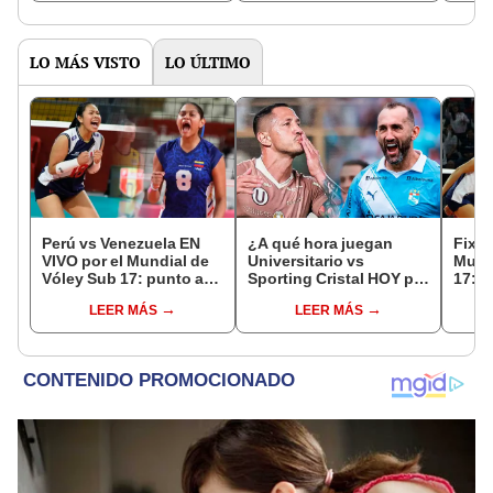
puede jugar 5 puntos"
descartados
"Tod
deci
LO MÁS VISTO
LO ÚLTIMO
Perú vs Venezuela EN
¿A qué hora juegan
Fixtu
VIVO por el Mundial de
Universitario vs
Mund
Vóley Sub 17: punto a
Sporting Cristal HOY por
17: r
punto del partido
el Torneo Clausura de la
canal
LEER MÁS
LEER MÁS
Liga 1 2026?
selec