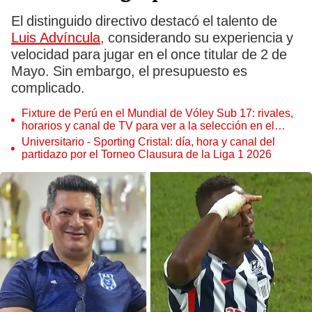
El distinguido directivo destacó el talento de
Luis Advíncula,
considerando su experiencia y
velocidad para jugar en el once titular de 2 de
Mayo. Sin embargo, el presupuesto es
complicado.
Fixture de Perú en el Mundial de Vóley Sub 17: rivales,
horarios y canal de TV para ver a la selección en el
torneo
Universitario - Sporting Cristal: día, hora y canal del
partidazo por el Torneo Clausura de la Liga 1 2026