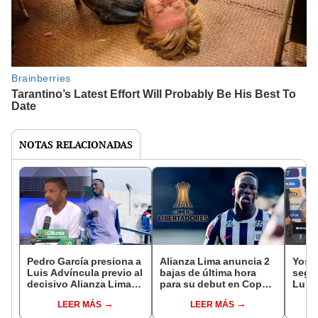
NOTAS RELACIONADAS
Pedro García presiona a
Alianza Lima anuncia 2
Yosh
Luis Advíncula previo al
bajas de última hora
segui
decisivo Alianza Lima
para su debut en Copa
Luis 
ante 2 de Mayo por
Libertadores: Luis
elegi
LEER MÁS
LEER MÁS
Copa Libertadores: "No
Advíncula es uno de los
vez d