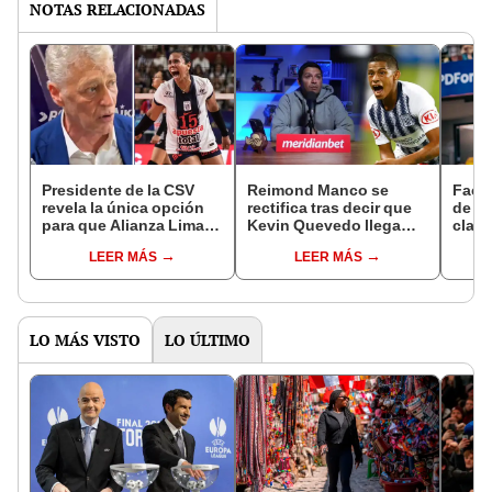
NOTAS RELACIONADAS
Presidente de la CSV
Reimond Manco se
Facu
revela la única opción
rectifica tras decir que
de Al
para que Alianza Lima
Kevin Quevedo llega
clasi
juegue el Mundial de
tarde a los
Clube
LEER MÁS
LEER MÁS
Clubes de Vóley:
entrenamientos de
con 
"Clasificaron dos en
Alianza Lima: "Nunca
más d
Sudamérica"
fue con mala intención"
dóla
LO MÁS VISTO
LO ÚLTIMO