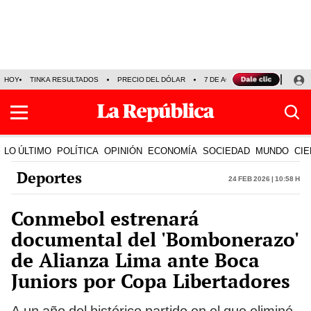
HOY
TINKA RESULTADOS
PRECIO DEL DÓLAR
7 DE AGOSTO
OLLANTA H
LO ÚLTIMO
POLÍTICA
OPINIÓN
ECONOMÍA
SOCIEDAD
MUNDO
CIE
Deportes
24 Feb 2026 | 10:58 h
Conmebol estrenará
documental del 'Bombonerazo'
de Alianza Lima ante Boca
Juniors por Copa Libertadores