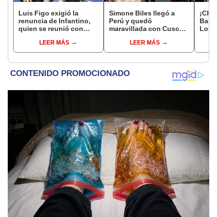
Luis Figo exigió la
Simone Biles llegó a
¡Chel
renuncia de Infantino,
Perú y quedó
Barc
quien se reunió con
maravillada con Cusco:
Los i
funcionarios de la FIFA
"Estoy encantada con
3-0 a
LEER MÁS
LEER MÁS
en Marruecos
lo hermoso que es este
Yama
país"
Leag