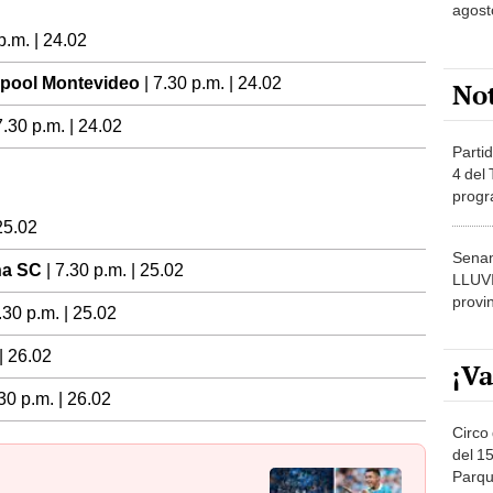
agost
 p.m. | 24.02
rpool Montevideo
| 7.30 p.m. | 24.02
No
7.30 p.m. | 24.02
Partid
4 del
progr
dónde
 25.02
Senam
na SC
| 7.30 p.m. | 25.02
LLUV
provi
.30 p.m. | 25.02
 | 26.02
¡Va
.30 p.m. | 26.02
Circo 
del 15
Parqu