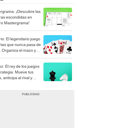
rgrama: ¡Descubre las
ras escondidas en
ro Mastergrama!
rio: El legendario juego
rtas que nunca pasa de
 Organiza el mazo y
stra tu habilidad.
z: El rey de los juegos
trategia. Mueve tus
, anticipa al rival y
gue el jaque mate.