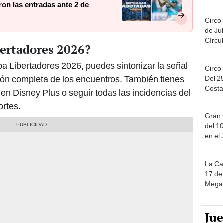
Migue
ron las entradas ante 2 de
Circo
de Jul
Círcul
bertadores 2026?
pa Libertadores 2026, puedes sintonizar la señal
Circo
ión completa de los encuentros. También tienes
Del 2
Costa
 en Disney Plus o seguir todas las incidencias del
ortes.
Gran 
del 10
en el
La Ca
17 de 
Mega 
Ju