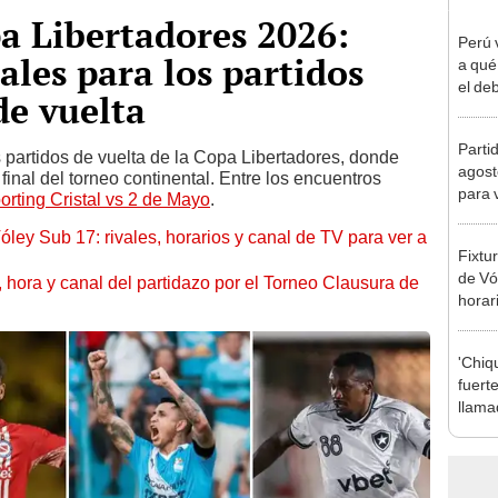
pa Libertadores 2026:
Perú 
ales para los partidos
a qué
el deb
de vuelta
Mundi
2026
Parti
s partidos de vuelta de la Copa Libertadores, donde
agost
 final del torneo continental. Entre los encuentros
para 
orting Cristal vs 2 de Mayo
.
óley Sub 17: rivales, horarios y canal de TV para ver a
Fixtu
de Vó
ía, hora y canal del partidazo por el Torneo Clausura de
horar
ver a 
'Chiq
fuerte
llama
Sergi
herid