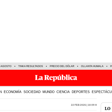
E AGOSTO
TINKA RESULTADOS
PRECIO DEL DÓLAR
OLLANTA HUMALA
P
N
ECONOMÍA
SOCIEDAD
MUNDO
CIENCIA
DEPORTES
ESPECTÁCU
22 Feb 2026 | 18:09 h
LO