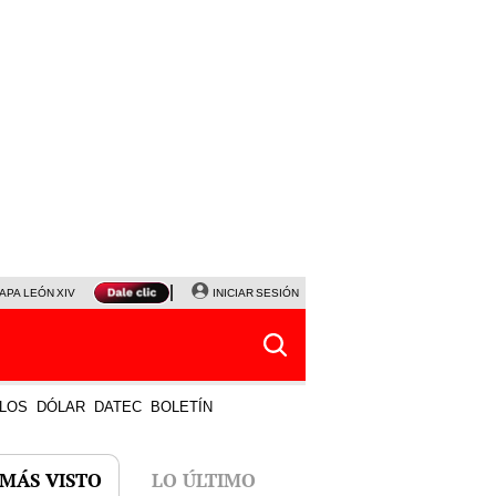
APA LEÓN XIV
NALDY SALDAÑA
INICIAR SESIÓN
LA BELLA LUZ
MAGALY MEDINA
HORÓS
LOS
DÓLAR
DATEC
BOLETÍN
 MÁS VISTO
LO ÚLTIMO