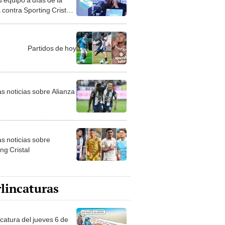
 contra Sporting Cristal:
artido dejamos la vida y
o sin ganas de jugar"
Partidos de hoy
as noticias sobre Alianza
as noticias sobre
ng Cristal
lincaturas
ncatura del jueves 6 de