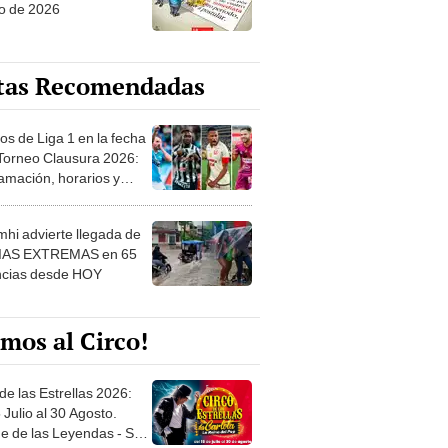
o de 2026
tas Recomendadas
os de Liga 1 en la fecha
 Torneo Clausura 2026:
amación, horarios y
 ver
hi advierte llegada de
IAS EXTREMAS en 65
ncias desde HOY
mos al Circo!
de las Estrellas 2026:
 Julio al 30 Agosto.
e de las Leyendas - San