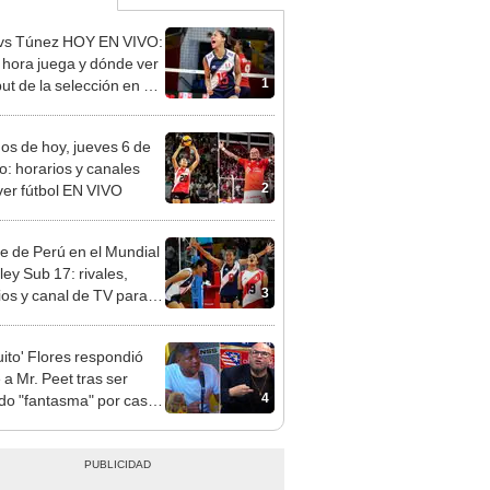
vs Túnez HOY EN VIVO:
 hora juega y dónde ver
1
ut de la selección en el
al Sub 17 de Vóley
dos de hoy, jueves 6 de
o: horarios y canales
2
ver fútbol EN VIVO
re de Perú en el Mundial
ley Sub 17: rivales,
3
ios y canal de TV para
la selección en el torneo
uito' Flores respondió
 a Mr. Peet tras ser
4
do "fantasma" por caso
o Peña: "Habla con la
a"