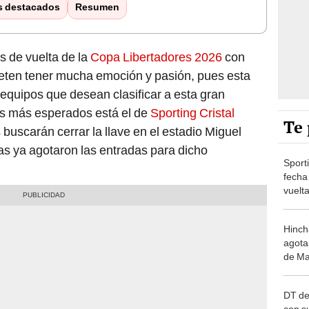
s destacados
Resumen
os de vuelta de la
Copa Libertadores 2026
con
eten tener mucha emoción y pasión, pues esta
 equipos que desean clasificar a esta gran
os más esperados está el de
Sporting Cristal
Te 
 buscarán cerrar la llave en el estadio Miguel
as ya agotaron las entradas para dicho
Sporti
fecha 
vuelta
Liber
Hinch
agota
de Ma
DT de
con s