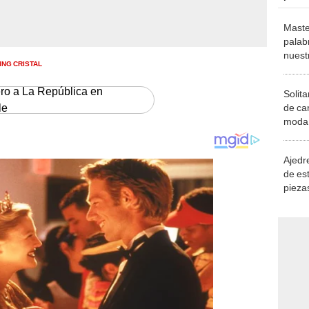
Maste
palab
nuest
ING CRISTAL
ero a La República en
Solita
le
de ca
moda.
demue
Ajedre
de es
piezas
consi