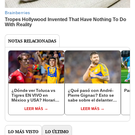
NOTAS RELACIONADAS
¿Dónde ver Toluca vs
¿Qué pasó con André-
Parti
Tigres EN VIVO en
Pierre Gignac? Esto se
México y USA? Horario y
sabe sobre el delantero
canales por la vuelta de
de Tigres en las
LEER MÁS
LEER MÁS
las semifinales de la
semifinales de la Liga
Liga MX 2025
MX 2025
LO MÁS VISTO
LO ÚLTIMO