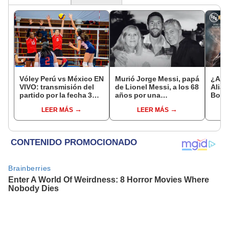
Vóley Perú vs México EN
Murió Jorge Messi, papá
¿A q
VIVO: transmisión del
de Lionel Messi, a los 68
Alian
partido por la fecha 3
años por una
Boys 
del Mundial sub 17 2026
complicada enfermedad
fecha
LEER MÁS
LEER MÁS
Claus
2026