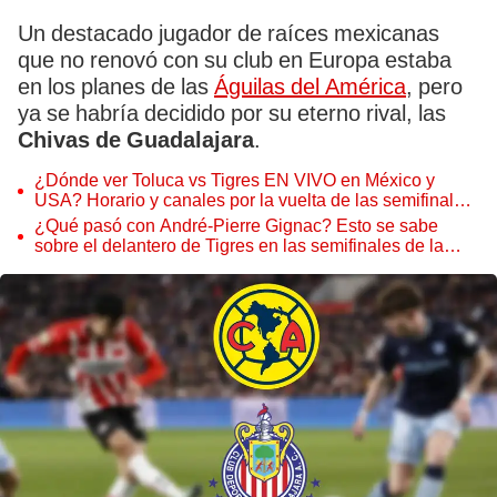
Un destacado jugador de raíces mexicanas
que no renovó con su club en Europa estaba
en los planes de las
Águilas del América
, pero
ya se habría decidido por su eterno rival, las
Chivas de Guadalajara
.
¿Dónde ver Toluca vs Tigres EN VIVO en México y
USA? Horario y canales por la vuelta de las semifinales
de la Liga MX 2025
¿Qué pasó con André-Pierre Gignac? Esto se sabe
sobre el delantero de Tigres en las semifinales de la
Liga MX 2025