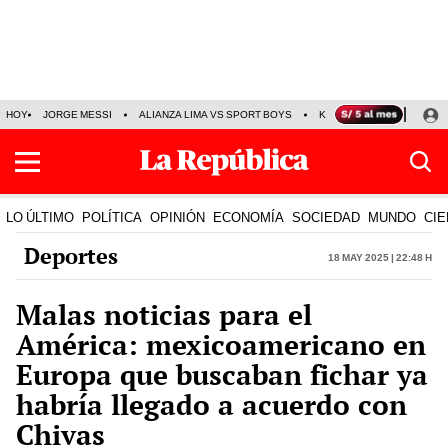
HOY
JORGE MESSI
ALIANZA LIMA VS SPORT BOYS
KENJI FUJIMORI
PRE
LO ÚLTIMO
POLÍTICA
OPINIÓN
ECONOMÍA
SOCIEDAD
MUNDO
CIE
Deportes
18 May 2025 | 22:48 h
Malas noticias para el
América: mexicoamericano en
Europa que buscaban fichar ya
habría llegado a acuerdo con
Chivas