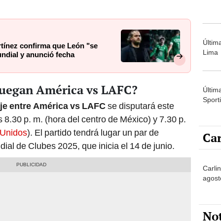
Últim
tínez confirma que León "se
Lima
undial y anunció fecha
juegan América vs LAFC?
Últim
Sporti
je entre América vs LAFC
se disputará este
 8.30 p. m. (hora del centro de México) y 7.30 p.
 Unidos
). El partido tendrá lugar un par de
Car
ial de Clubes 2025, que inicia el 14 de junio.
Carlin
agost
No