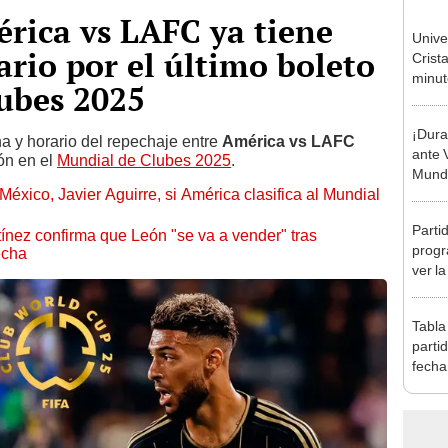
rica vs LAFC ya tiene
Unive
ario por el último boleto
Crist
minuto
ubes 2025
Torne
2026
¡Dura
ha y horario del repechaje entre
América vs LAFC
ante 
ón en el
Mundial de Clubes 2025
.
Mundi
México, Javier Aguirre, si América clasifica al Mundial
Parti
nez confirma que León "se va a vender" tras
progr
echa
ver l
Claus
Tabla
parti
fecha
posic