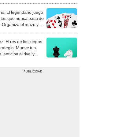
rio: El legendario juego
rtas que nunca pasa de
 Organiza el mazo y
stra tu habilidad.
z: El rey de los juegos
trategia. Mueve tus
, anticipa al rival y
gue el jaque mate.