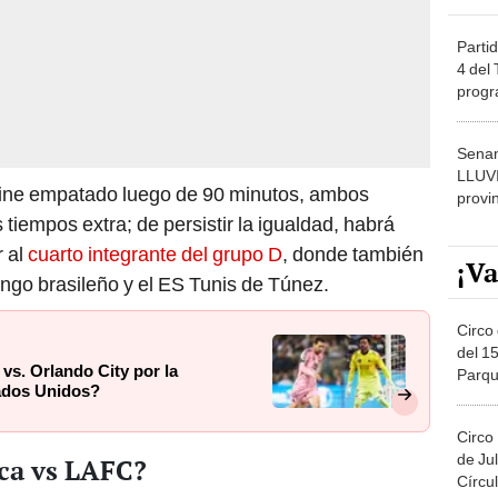
Partid
4 del
progr
dónde
Senam
LLUV
ine empatado luego de 90 minutos, ambos
provi
tiempos extra; de persistir la igualdad, habrá
r al
cuarto integrante del grupo D
, donde también
¡Va
engo brasileño y el ES Tunis de Túnez.
Circo 
del 15
vs. Orlando City por la
Parqu
ados Unidos?
Migue
Circo
de Jul
ca vs LAFC?
Círcul