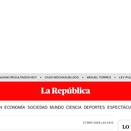
NUANO RESULTADOS HOY
CASO MOCHASUELDOS
MIGUEL TORRES
LEY PU
N
ECONOMÍA
SOCIEDAD
MUNDO
CIENCIA
DEPORTES
ESPECTÁCU
17 May 2025 | 23:19 h
LO