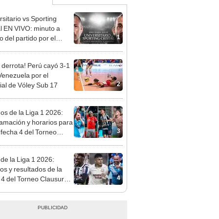
rsitario vs Sporting
al EN VIVO: minuto a
1
 del partido por el
o Clausura de la Liga 1
 derrota! Perú cayó 3-1
Venezuela por el
2
al de Vóley Sub 17
dos de la Liga 1 2026:
amación y horarios para
3
a fecha 4 del Torneo
ura
 de la Liga 1 2026:
dos y resultados de la
4
 4 del Torneo Clausura y
iones del Acumulado