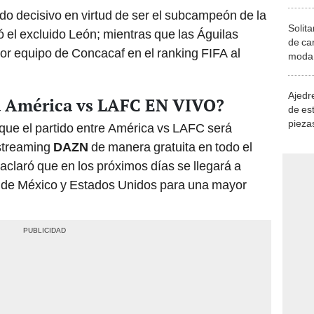
ido decisivo en virtud de ser el subcampeón de la
Solita
 el excluido León; mientras que las Águilas
de ca
jor equipo de Concacaf en el ranking FIFA al
moda.
demue
Ajedre
á América vs LAFC EN VIVO?
de es
piezas
que el partido entre América vs LAFC será
consi
 streaming
DAZN
de manera gratuita en todo el
claró que en los próximos días se llegará a
s de México y Estados Unidos para una mayor