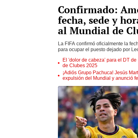
Confirmado: Amé
fecha, sede y hor
al Mundial de Cl
La FIFA confirmó oficialmente la fec
para ocupar el puesto dejado por Le
El 'dolor de cabeza' para el DT de 
de Clubes 2025
¡Adiós Grupo Pachuca! Jesús Martí
expulsión del Mundial y anunció f