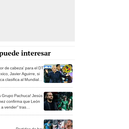
puede interesar
lor de cabeza' para el DT
ico, Javier Aguirre, si
a clasifica al Mundial
ubes 2025
s Grupo Pachuca! Jesús
nez confirma que León
 a vender" tras
sión del Mundial y
ió fecha
Partidos de hoy