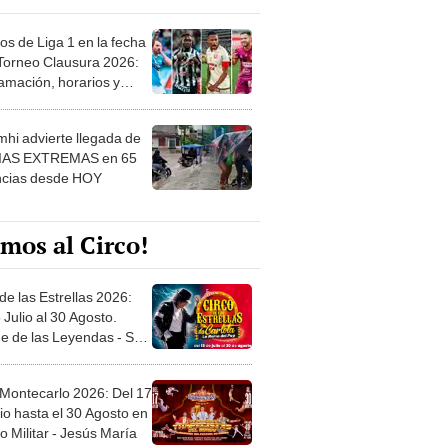
os de Liga 1 en la fecha
 Torneo Clausura 2026:
amación, horarios y
 ver
hi advierte llegada de
IAS EXTREMAS en 65
ncias desde HOY
mos al Circo!
de las Estrellas 2026:
 Julio al 30 Agosto.
e de las Leyendas - San
l
 Montecarlo 2026: Del 17
io hasta el 30 Agosto en
o Militar - Jesús María