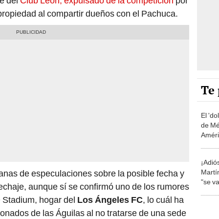
te del
Club León, expulsado de la competición
por
propiedad al compartir dueños con el Pachuca.
Te 
El 'do
de Méx
Améric
de Cl
¡Adió
Martí
anas de especulaciones sobre la posible fecha y
"se va
echaje, aunque sí se confirmó uno de los rumores
expul
O Stadium, hogar del
Los Ángeles FC
, lo cuál ha
anunc
ionados de las Águilas al no tratarse de una sede