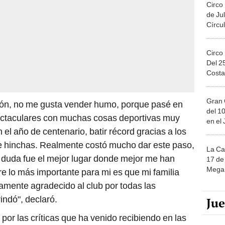
Circo
de Jul
Círcul
Circo
Del 2
Costa
Gran 
sión, no me gusta vender humo, porque pasé en
del 10
ectaculares con muchas cosas deportivas muy
en el
el año de centenario, batir récord gracias a los
s e hinchas. Realmente costó mucho dar este paso,
La Ca
n duda fue el mejor lugar donde mejor me han
17 de 
Mega 
re lo más importante para mi es que mi familia
namente agradecido al club por todas las
indó", declaró.
Ju
 por las críticas que ha venido recibiendo en las