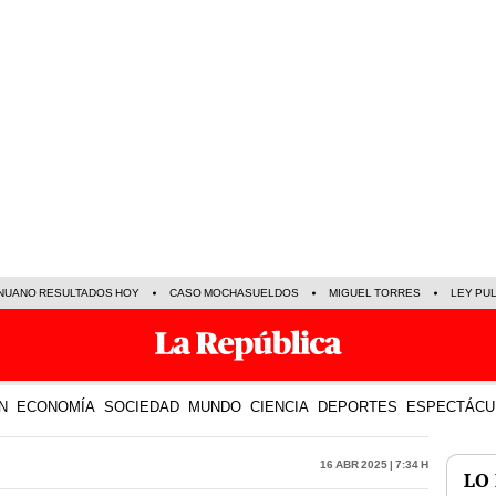
NUANO RESULTADOS HOY
CASO MOCHASUELDOS
MIGUEL TORRES
LEY PU
N
ECONOMÍA
SOCIEDAD
MUNDO
CIENCIA
DEPORTES
ESPECTÁCU
16 Abr 2025 | 7:34 h
LO