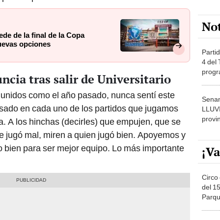
No
de de la final de la Copa
uevas opciones
Partid
4 del
progr
cia tras salir de Universitario
dónde
n unidos como el año pasado, nunca sentí este
Senam
asado en cada uno de los partidos que jugamos
LLUV
provi
a. A los hinchas (decirles) que empujen, que se
ue jugó mal, miren a quien jugó bien. Apoyemos y
o bien para ser mejor equipo. Lo más importante
¡Va
Circo 
del 15
Parqu
Migue