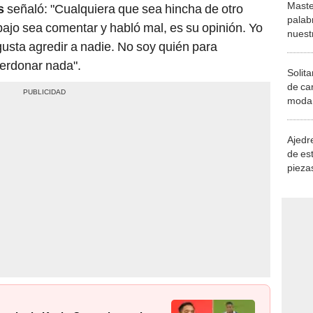
Maste
s
señaló: "Cualquiera que sea hincha de otro
palab
bajo sea comentar y habló mal, es su opinión. Yo
nuest
usta agredir a nadie. No soy quién para
perdonar nada".
Solita
de ca
moda.
demue
Ajedre
de es
piezas
consi