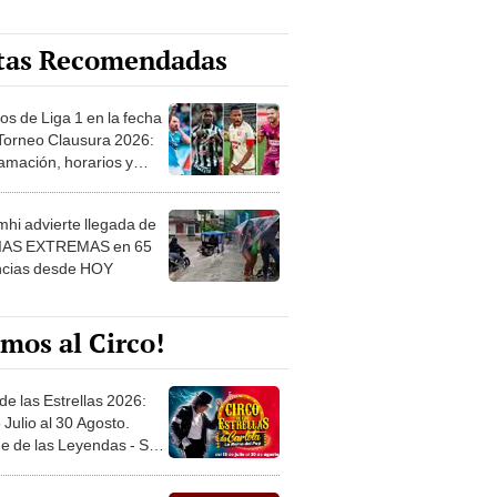
tas Recomendadas
os de Liga 1 en la fecha
 Torneo Clausura 2026:
amación, horarios y
 ver
hi advierte llegada de
IAS EXTREMAS en 65
ncias desde HOY
mos al Circo!
de las Estrellas 2026:
 Julio al 30 Agosto.
e de las Leyendas - San
l