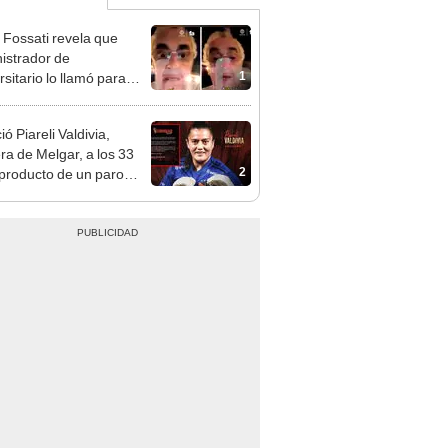
 Fossati revela que
istrador de
1
sitario lo llamó para
le que no seguía por
ste institucional":
ió Piareli Valdivia,
 triste"
ra de Melgar, a los 33
2
producto de un paro
orrespiratorio