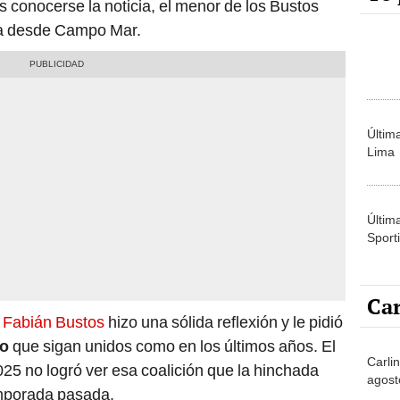
as conocerse la noticia, el menor de los Bustos
sa desde Campo Mar.
Últim
Lima
Últim
Sporti
Car
,
Fabián Bustos
hizo una sólida reflexión y le pidió
io
que sigan unidos como en los últimos años. El
Carli
25 no logró ver esa coalición que la hinchada
agost
emporada pasada.