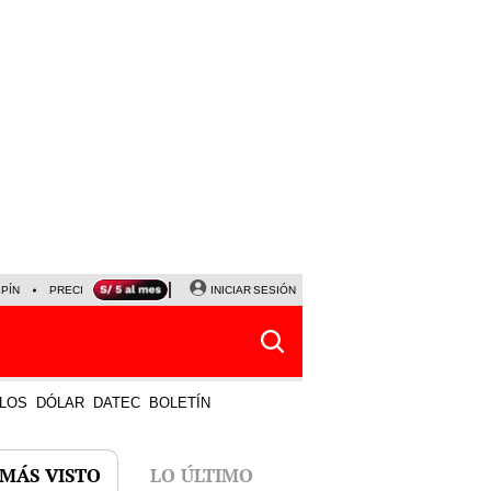
LPÍN
PRECIO DEL DÓLAR
CORTE DE LUZ
INICIAR SESIÓN
VIERNES 7 DE AGOSTO
ALBER
LOS
DÓLAR
DATEC
BOLETÍN
 MÁS VISTO
LO ÚLTIMO