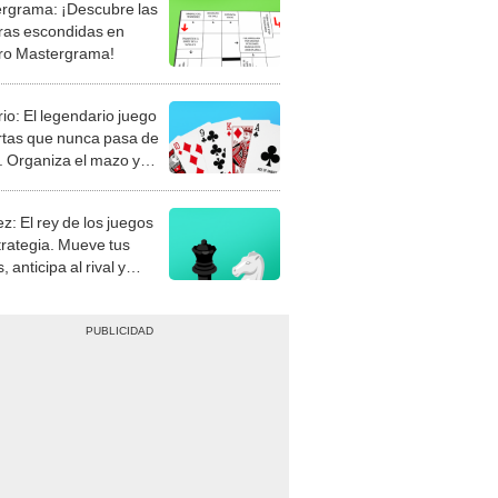
rgrama: ¡Descubre las
ras escondidas en
ro Mastergrama!
rio: El legendario juego
rtas que nunca pasa de
 Organiza el mazo y
stra tu habilidad.
z: El rey de los juegos
trategia. Mueve tus
, anticipa al rival y
gue el jaque mate.